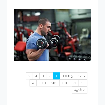
صفحة 1 من 1168
1
2
3
4
5
»
1001
501
101
51
11
» الأخيرة