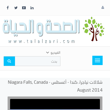
x
إغلاق
اختر
لونك
المفضل
الفيديو
Toggle
navigation
شلالات نياجرا، كندا - أغسطس Niagara Falls, Canada -
August 2014