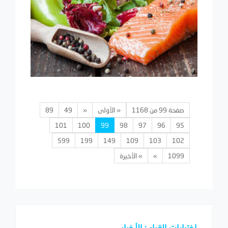
صفحة 99 من 1168
« الأولى
«
49
89
101
100
99
98
97
96
95
599
199
149
109
103
102
1099
»
» الأخيرة
اختيارات القراء : الأخبار