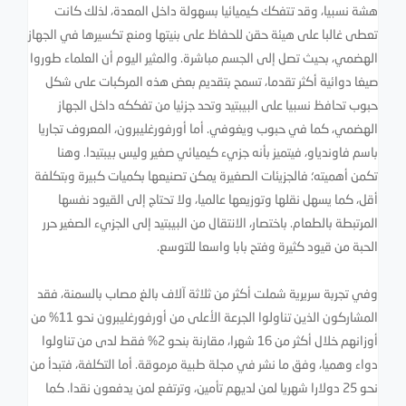
هشة نسبيا، وقد تتفكك كيميائيا بسهولة داخل المعدة، لذلك كانت
تعطى غالبا على هيئة حقن للحفاظ على بنيتها ومنع تكسيرها في الجهاز
الهضمي، بحيث تصل إلى الجسم مباشرة. والمثير اليوم أن العلماء طوروا
صيغا دوائية أكثر تقدما، تسمح بتقديم بعض هذه المركبات على شكل
حبوب تحافظ نسبيا على البيبتيد وتحد جزئيا من تفككه داخل الجهاز
الهضمي، كما في حبوب ويغوفي. أما أورفورغليبرون، المعروف تجاريا
باسم فاوندياو، فيتميز بأنه جزيء كيميائي صغير وليس بيبتيدا. وهنا
تكمن أهميته؛ فالجزيئات الصغيرة يمكن تصنيعها بكميات كبيرة وبتكلفة
أقل، كما يسهل نقلها وتوزيعها عالميا، ولا تحتاج إلى القيود نفسها
المرتبطة بالطعام. باختصار، الانتقال من البيبتيد إلى الجزيء الصغير حرر
الحبة من قيود كثيرة وفتح بابا واسعا للتوسع.
وفي تجربة سريرية شملت أكثر من ثلاثة آلاف بالغ مصاب بالسمنة، فقد
المشاركون الذين تناولوا الجرعة الأعلى من أورفورغليبرون نحو 11% من
أوزانهم خلال أكثر من 16 شهرا، مقارنة بنحو 2% فقط لدى من تناولوا
دواء وهميا، وفق ما نشر في مجلة طبية مرموقة. أما التكلفة، فتبدأ من
نحو 25 دولارا شهريا لمن لديهم تأمين، وترتفع لمن يدفعون نقدا. كما