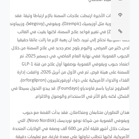
خلال السنوات الأخيرة ارتبطت علاجات السمنة بالإبر ارتباطا وثيقا. فقد
أسهمت أدوية مثل أوزيمبيك (Ozempic)، ويغوفي (Wegovy)، وزيبباوند
(Zepbound) في تغيير قواعد علاج السمنة، لكنها بقيت في الغالب
حقنا أسبوعية تحتاج إلى تبريد، كما أن رهبة الإبر ما زالت عائقا حقيقيا
لدى كثير من المرضى. واليوم يلوح عصر جديد في علاج السمنة من خلال
الحبوب الفموية؛ ففي نهاية العام الماضي، في ديسمبر 2025، تم
اعتماد حبوب ويغوفي الفموية بوصفها أول علاج من فئة GLP-1
للسمنة على هيئة قرص. ثم في الأول من أبريل 2026، وافقت إدارة
الغذاء والدواء الأمريكية على دواء أورفورغليبرون (orforglipron)،
المطروح تجاريا باسم فاوندياو (Foundayo). قد يبدو التحول بسيطا في
الشكل، لكنه بالغ الأثر في الاستخدام والوصول والالتزام.
هذان التطوران متتابعان ومتكاملان. فقد بدأت القصة مع حبوب
ويغوفي الفموية من شركة نوفو نورديسك (Novo Nordisk)، التي
سجلت خلال أشهر قليلة أكثر من 600 ألف وصفة في الولايات المتحدة
الأمريكية، لكنها تتطلب تناولها على معدة فارغة، مع تعليمات دقيقة