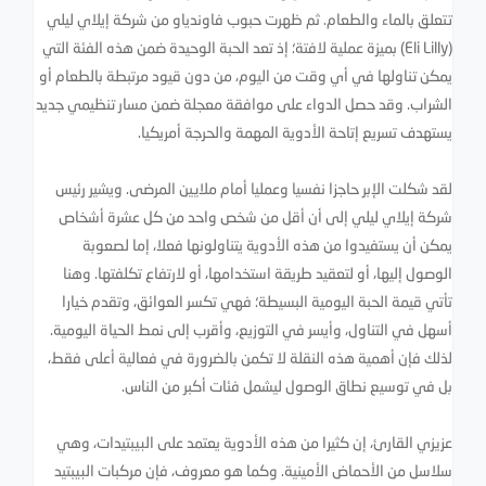
تتعلق بالماء والطعام. ثم ظهرت حبوب فاوندياو من شركة إيلاي ليلي
(Eli Lilly) بميزة عملية لافتة؛ إذ تعد الحبة الوحيدة ضمن هذه الفئة التي
يمكن تناولها في أي وقت من اليوم، من دون قيود مرتبطة بالطعام أو
الشراب. وقد حصل الدواء على موافقة معجلة ضمن مسار تنظيمي جديد
يستهدف تسريع إتاحة الأدوية المهمة والحرجة أمريكيا.
لقد شكلت الإبر حاجزا نفسيا وعمليا أمام ملايين المرضى. ويشير رئيس
شركة إيلاي ليلي إلى أن أقل من شخص واحد من كل عشرة أشخاص
يمكن أن يستفيدوا من هذه الأدوية يتناولونها فعلا، إما لصعوبة
الوصول إليها، أو لتعقيد طريقة استخدامها، أو لارتفاع تكلفتها. وهنا
تأتي قيمة الحبة اليومية البسيطة؛ فهي تكسر العوائق، وتقدم خيارا
أسهل في التناول، وأيسر في التوزيع، وأقرب إلى نمط الحياة اليومية.
لذلك فإن أهمية هذه النقلة لا تكمن بالضرورة في فعالية أعلى فقط،
بل في توسيع نطاق الوصول ليشمل فئات أكبر من الناس.
عزيزي القارئ، إن كثيرا من هذه الأدوية يعتمد على البيبتيدات، وهي
سلاسل من الأحماض الأمينية. وكما هو معروف، فإن مركبات البيبتيد