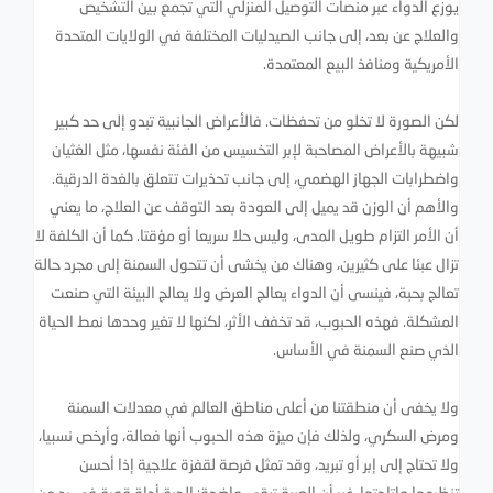
يوزع الدواء عبر منصات التوصيل المنزلي التي تجمع بين التشخيص
والعلاج عن بعد، إلى جانب الصيدليات المختلفة في الولايات المتحدة
الأمريكية ومنافذ البيع المعتمدة.
لكن الصورة لا تخلو من تحفظات. فالأعراض الجانبية تبدو إلى حد كبير
شبيهة بالأعراض المصاحبة لإبر التخسيس من الفئة نفسها، مثل الغثيان
واضطرابات الجهاز الهضمي، إلى جانب تحذيرات تتعلق بالغدة الدرقية.
والأهم أن الوزن قد يميل إلى العودة بعد التوقف عن العلاج، ما يعني
أن الأمر التزام طويل المدى، وليس حلا سريعا أو مؤقتا. كما أن الكلفة لا
تزال عبئا على كثيرين، وهناك من يخشى أن تتحول السمنة إلى مجرد حالة
تعالج بحبة، فينسى أن الدواء يعالج العرض ولا يعالج البيئة التي صنعت
المشكلة. فهذه الحبوب، قد تخفف الأثر، لكنها لا تغير وحدها نمط الحياة
الذي صنع السمنة في الأساس.
ولا يخفى أن منطقتنا من أعلى مناطق العالم في معدلات السمنة
ومرض السكري، ولذلك فإن ميزة هذه الحبوب أنها فعالة، وأرخص نسبيا،
ولا تحتاج إلى إبر أو تبريد، وقد تمثل فرصة لقفزة علاجية إذا أحسن
تنظيمها وإتاحتها. غير أن العبرة تبقى واضحة: الحبة أداة قوية في يد من