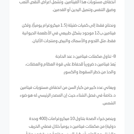
انخفاض مستويات هذا الفيتامين. وتشمل أعراض النقص التعب
وضيق التنفس وتنميل اليدين أو القدمين.
ونحتاج فقط إلى كميات ضئيلة (1.5 ميكروغرام يومياً)، ولكن
فيتامين ب12 موجود بشكل طبيعي في الأطعمة الحيوانية
فقط، مثل اللحوم والأسماك والبيض ومنتجات الألبان.
8- تناول مكملات فيتامين د عند الحاجة
يُعدّ فيتامين د ضرورياً للحفاظ على قوة العظام والعضلات،
والحدّ من خطر السقوط والكسور.
ويعاني عدد كبير من كبار السن من انخفاض مستويات فيتامين
د، خاصةً في فصل الشتاء، حيث إن المصدر الرئيسي له هو ضوء
الشمس.
وينصح خبراء الصحة بتناول 10 ميكروغرامات (400 وحدة
دولية) من مكملات فيتامين د يومياً خلال فصلي الخريف
والشتاء، مع العلم بأن كبار السن - وخاصةً من يقضون وقتاً