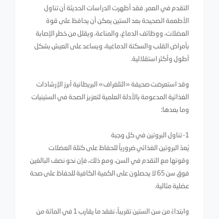
التقدم في العمر. فقد أظهرت الدراسات الحديثة أن تناول
الأطعمة الصحيحة بعد الستين يمكن أن يحافظ على قوة
العضلات، ووظائف الدماغ، والمناعة، ويقلل من خطر الإصابة
بأمراض القلب والسكتة الدماغية، ويساعد على العيش بشكل
أطول وأكثر استقلالية.
وقد استعرضت صحيفة «التلغراف» البريطانية أبرز الإرشادات
الغذائية المدعومة بالأدلة العلمية لتعزيز الصحة في الستينيات
وما بعدها:
1- تناول البروتين في كل وجبة
يُعدّ البروتين الغذائي ضرورياً للحفاظ على كتلة العضلات
وقوتها مع التقدم في السن، ومع ذلك، فإن نحو نصف البالغين
فوق سن 65 لا يحصلون على الكمية الكافية للحفاظ على صحة
عضلية مثالية.
وابتداءً من سن الستين تقريباً، نفقد ما يقارب 1 في المائة من