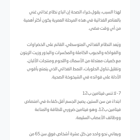
لهذا السبب، يقول خبراء الصحة إن اتباع نظام غذائي غني
بالعناصر الغذائية في هذه المرحلة العمرية يكون أكثر أهمية
من أي وقت مضى.
ويُعد النظام الغذائي المتوسطي، القائم على الخضراوات
والفواكه والحبوب الكاملة والمكسرات والبذور وزيت الزيتون
مع كميات معتدلة من الأسماك واللحوم ومنتجات الألبان،
وتقليل تناول الحلويات، النمط الغذائي الذي يتمتع بأقوى
الأدلة على فوائده في الشيخوخة الصحية.
7- لا تنس فيتامين ب12
ابتداءً من سن الستين، يصبح الجسم أقل كفاءة في امتصاص
فيتامين ب12، وهو فيتامين ضروري للطاقة والمناعة
ووظائف الأعصاب السليمة.
ويعاني نحو واحد من كل عشرة أشخاص فوق سن 65 من