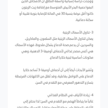
ووجدت دراسة إسبانية واسعة النطاق أن الأشخاص الذين
اتبعوا حمية البحر الأبيض المتوسط ​​مع إضافة زيت الزيتون
كانوا أقل عرضة بنسبة 30 في المائة للإصابة بنوبة قلبية أو
سكتة دماغية.
3- تناول الأسماك الزيتية
يمكن لتناول الأسماك الزيتية مثل السلمون، والماكريل،
والسردين، أن يدعم صحة الدماغ بشكل ملحوظ، فهذه الأسماك
هي أغنى مصدر غذائي لأحماض أوميغا-3 الدهنية، وهي
مكونات أساسية لبنية خلايا الدماغ.
وتُشير الأبحاث أيضاً إلى أن أحماض أوميغا-3 تُساعد خلايا
الدماغ على التواصل بفاعلية، وقد تُقلل من الالتهابات المرتبطة
بتسارع التدهور المعرفي مع التقدم في السن.
4- زيادة الألياف في النظام الغذائي
غالباً ما يتباطأ الهضم مع التقدم في السن؛ لذا نحتاج إلى
الألياف للحفاظ على حركة الأمعاء وتقليل الإمساك والانتفاخ.