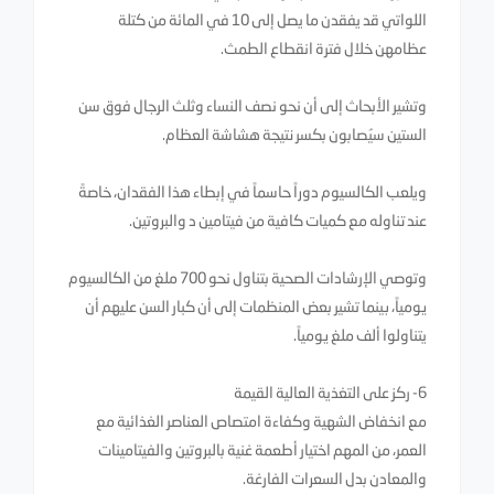
اللواتي قد يفقدن ما يصل إلى 10 في المائة من كتلة
عظامهن خلال فترة انقطاع الطمث.
وتشير الأبحاث إلى أن نحو نصف النساء وثلث الرجال فوق سن
الستين سيُصابون بكسر نتيجة هشاشة العظام.
ويلعب الكالسيوم دوراً حاسماً في إبطاء هذا الفقدان، خاصةً
عند تناوله مع كميات كافية من فيتامين د والبروتين.
وتوصي الإرشادات الصحية بتناول نحو 700 ملغ من الكالسيوم
يومياً، بينما تشير بعض المنظمات إلى أن كبار السن عليهم أن
يتناولوا ألف ملغ يومياً.
6- ركز على التغذية العالية القيمة
مع انخفاض الشهية وكفاءة امتصاص العناصر الغذائية مع
العمر، من المهم اختيار أطعمة غنية بالبروتين والفيتامينات
والمعادن بدل السعرات الفارغة.