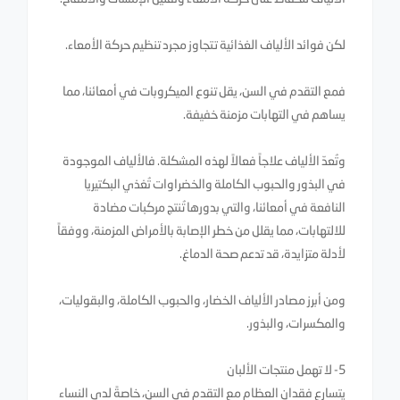
لكن فوائد الألياف الغذائية تتجاوز مجرد تنظيم حركة الأمعاء.
فمع التقدم في السن، يقل تنوع الميكروبات في أمعائنا، مما
يساهم في التهابات مزمنة خفيفة.
وتُعدّ الألياف علاجاً فعالاً لهذه المشكلة. فالألياف الموجودة
في البذور والحبوب الكاملة والخضراوات تُغذي البكتيريا
النافعة في أمعائنا، والتي بدورها تُنتج مركبات مضادة
للالتهابات، مما يقلل من خطر الإصابة بالأمراض المزمنة، ووفقاً
لأدلة متزايدة، قد تدعم صحة الدماغ.
ومن أبرز مصادر الألياف الخضار، والحبوب الكاملة، والبقوليات،
والمكسرات، والبذور.
5- لا تهمل منتجات الألبان
يتسارع فقدان العظام مع التقدم في السن، خاصةً لدى النساء