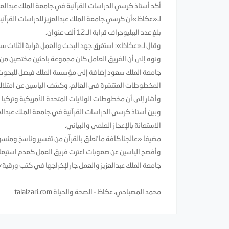
أكد أستاذ كرسي الدراسات القرآنية في جامعة الملك عبدالعز
لـ«عكاظ»أن كرسي جامعة الملك عبدالعزيز للدراسات القرآنية
بلغ عدد الببليوجراف قرابة الـ 12 ألف عنوان.
وقال لـ«عكاظ»: استغرق جهد البحث والعمل قرابة الثلاث س
ونوه إلى أن الفريق العامل كان مجموعة باحثين مختصين من 
جامعة الملك سعود إضافة إلى مؤسسة الملك فيصل للبحوث 
المخطوطات المنتشرة في العالم، وكشف الياسين عن امتل
وأشار إلى أن مخطوطات الولايات المتحدة الأمريكية وتركيا
وبين أستاذ كرسي الدراسات القرآنية في جامعة الملك عبدا
الاستعانة بالإعجاز العلمي والبياني.
مضيفا «عالجنا كافة ما تعلق بالقرآن من تفسير وناسخ ومنسوخ
وأفصح الياسين عن صعوبات اعترت فريق العمل كعدم استيعاب ك
جامعة الملك عبدالعزيز والعمل جار لإخراجها في كتب ورقية»
محمد المصباحي، عكاظ - الصحة والحياة talalzari.com