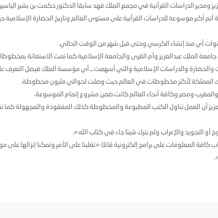
يز ومدير الدراسات القرآنية في مجمع الملك فهد سابقا الدكتور حكمت بن بشير الياسي
 أتم أكبر موسوعة للدراسات القرآنية على مستوى العالم وتاريخ الحضارة الإسلامية ح
نوات أي منذ إنشاء الكرسي وحتى قبل شهر من الوقت الحالي.
جامعة الملك عبدالعزيز وأم القرى والجامعة الإسلامية كما تمت الاستعانة بمخطوط
والحضارة والدراسات الإسلامية والتي أسهمت ــ أي مؤسسة الملك فيصل التعرف ع
اك المملكة لأكثر مخطوطات في العالم حيث وصلت لحوالي مليون مخطوطة.
 والمغرب ومصر وكافة أنحاء العالم كانت ضمن مشروع إتمام الموسوعة.
لعزيز أن العمل تناول الكتب المطبوعة والمخطوطة كذلك المفقودة والمجهولة كما ت
 أو التجويد والإعراب ولم نترك شيئا جاء في كتاب الله».
افة المعلومات على برامج إلكترونية قائلا «تغلبنا على الأمر وتمكنا إنزالها على م
.