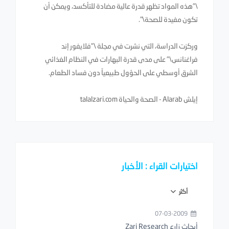
\"هذه المواد تظهر قدرة عالية مضادة للتأكسد، ويمكن أن
تكون مفيدة للصحة\".
وركزت الدراسة، التي نشرت في مجلة \"فلايفور إند
فراغنانس\" على مدى قدرة البهارات في النظام الغذائي
الشرق أوسطي على الحؤول طبيعياً دون فساد الطعام.
إيلش Alarab - الصحة والحياة talalzari.com
اختيارات القراء : الأخبار
أكثر
07-03-2009
أبحاث زارع Zari Research