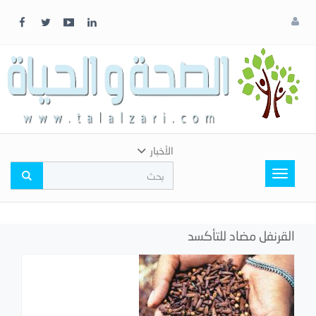
x
إغلاق
اختر
لونك
المفضل
الأخبار
Toggle
navigation
القرنفل مضاد للتأكسد