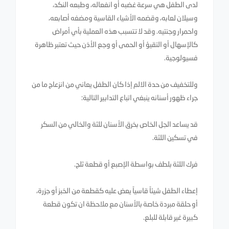
لدى الطفل هي سرعة غضبه أو انفعاله، وطبعه النكد،
وسيلان لعابه، وقضمه الأشياء القاسية ومضغه أصابعه،
واحمرار وجنتيه. وقد لا تتسبب هذه العملية بأي أمراض
كالإسهال أو التقيؤ أو الحمى أو وجع الأذن حيث تعتبر ظاهرة
فسيولوجية.
وللتخفيف من حدة الالم إذا كان الطفل يعاني من انزعاج ما من
جراء ظهور أسنانه ينبغي اتباع التدابير التالية:
قد يساعد الجل الخاص بخرق الأسنان للثة والخالي من السكر
في تسكين اللثة.
فرك اللثة بلطف بواسطة الإصبع أو قطعة ثلج.
إعطاء الطفل شيئاً قاسياً يعض عليه كقطعة من الخبز أو جزرة،
أو حلقة مبردة خاصة بالأسنان مع ملاحظة ان تكون قطعة
كبيرة غير قابلة للبلع.