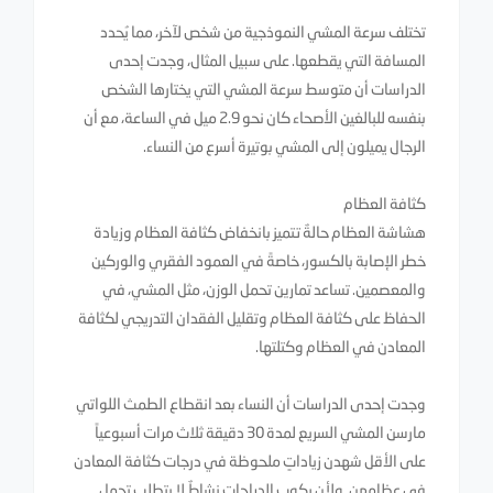
تختلف سرعة المشي النموذجية من شخص لآخر، مما يُحدد
المسافة التي يقطعها. على سبيل المثال، وجدت إحدى
الدراسات أن متوسط ​​سرعة المشي التي يختارها الشخص
بنفسه للبالغين الأصحاء كان نحو 2.9 ميل في الساعة، مع أن
الرجال يميلون إلى المشي بوتيرة أسرع من النساء.
كثافة العظام
هشاشة العظام حالةٌ تتميز بانخفاض كثافة العظام وزيادة
خطر الإصابة بالكسور، خاصةً في العمود الفقري والوركين
والمعصمين. تساعد تمارين تحمل الوزن، مثل المشي، في
الحفاظ على كثافة العظام وتقليل الفقدان التدريجي لكثافة
المعادن في العظام وكتلتها.
وجدت إحدى الدراسات أن النساء بعد انقطاع الطمث اللواتي
مارسن المشي السريع لمدة 30 دقيقة ثلاث مرات أسبوعياً
على الأقل شهدن زياداتٍ ملحوظة في درجات كثافة المعادن
في عظامهن. ولأن ركوب الدراجات نشاطٌ لا يتطلب تحمل