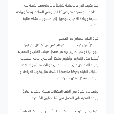
يُعدّ ركوب الدراجات عادةً نشاطاً بدنياً متوسط ​​الشدة على
سطح مستوٍ بسرعة تقل عن 10 أميال في الساعة. ويمكن زيادة
السرعة وزيادة الأميال للوصول إلى مستويات نشاط عالية
الشدة.
قوة الجزء السفلي من الجسم
يُعد كلٌّ من ركوب الدراجات والمشي من أشكال التمارين
الهوائية (وهي تمارين تزيد من معدل ضربات القلب والتنفس).
تُنشّط هذه التمارين وتُقوّي بشكل أساسي ألياف العضلات
بطيئة الانقباض في الجزء السفلي من الجسم. تُتيح لك هذه
الألياف القيام بحركة منخفضة الشدة، مثل ركوب الدراجة أو
المشي، بشكل متكرر دون تعب.
يرتبط بناء القوة في ألياف العضلات بطيئة الانقباض عادةً
بزيادة القدرة على التحمل في أثناء تمارين الكارديو.
كما يُمكن لركوب الدراجات، وخاصةً على المسارات الجبلية أو