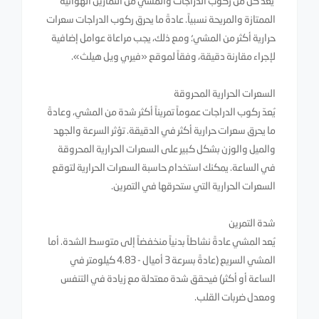
يُعدّ كلٌّ من ركوب الدراجات والمشي من التمارين الهوائية
الممتازة والمريحة نسبياً. عادةً ما يحرق ركوب الدراجات سعرات
حرارية أكثر من المشي؛ ومع ذلك، يجب مراعاة عوامل إضافية
لإجراء مقارنة دقيقة، وفقاً لموقع «فيري ويل هيلث».
السعرات الحرارية المحروقة
يُعدّ ركوب الدراجات عموماً تمريناً أكثر شدة من المشي، وعادةً
ما يحرق سعرات حرارية أكثر في الدقيقة. تؤثر السرعة والجهد
والميل والوزن بشكل كبير على السعرات الحرارية المحروقة
في الساعة. يمكنك استخدام حاسبة السعرات الحرارية لتوقع
السعرات الحرارية التي ستحرقها في التمرين.
شدة التمرين
يُعد المشي عادةً نشاطاً بدنياً منخفضاً إلى متوسط ​​الشدة. أما
المشي السريع (عادةً بسرعة 3 أميال - 4.83 كيلومتر في
الساعة أو أكثر) فيحقق شدة معتدلة مع زيادة في التنفس
ومعدل ضربات القلب.