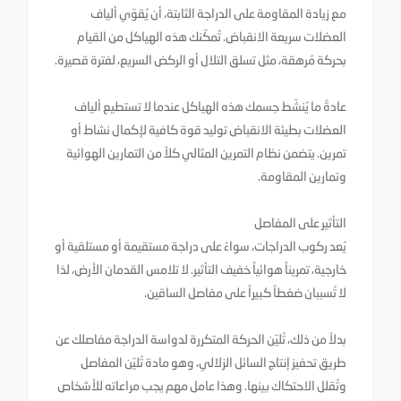
مع زيادة المقاومة على الدراجة الثابتة، أن يُقوّي ألياف
العضلات سريعة الانقباض. تُمكّنك هذه الهياكل من القيام
بحركة مُرهقة، مثل تسلق التلال أو الركض السريع، لفترة قصيرة.
عادةً ما يُنشّط جسمك هذه الهياكل عندما لا تستطيع ألياف
العضلات بطيئة الانقباض توليد قوة كافية لإكمال نشاط أو
تمرين. يتضمن نظام التمرين المثالي كلاً من التمارين الهوائية
وتمارين المقاومة.
التأثير على المفاصل
يُعد ركوب الدراجات، سواءً على دراجة مستقيمة أو مستلقية أو
خارجية، تمريناً هوائياً خفيف التأثير. لا تلامس القدمان الأرض، لذا
لا تُسببان ضغطاً كبيراً على مفاصل الساقين.
بدلاً من ذلك، تُليّن الحركة المتكررة لدواسة الدراجة مفاصلك عن
طريق تحفيز إنتاج السائل الزلالي، وهو مادة تُليّن المفاصل
وتُقلل الاحتكاك بينها. وهذا عامل مهم يجب مراعاته للأشخاص