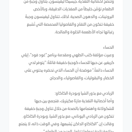
وتنصح أخصائية التغذية، جيسيكا ليفينسون، بتناول وجبةٍ من
الطعام تؤمِّن خليطاً من المغذيات الدقيقة، وبالأخص
البروتينات، والدهون الصحية. لذلك، تتناول ليفينسون وجبةً
خفيفة تتكون من التفاح والفاصوليا المحمصة التي تُشبع
رغباتها تجاه الأطعمة الحُلوة والمالحة.
الحساء
وعبرت مؤلفة كتب الطهي ومقدمة برنامج "غود فود"، إيلي
كريغير، عن حبها للحساء كوجبةٍ خفيفة قائلةً: "يتوفر لدي
الحساء دائماً،" موضحة أن الحساء الذي تحضره يحتوي على
الخضار، والبقوليات، والفاصولياء، والدجاج.
الزبادي مع بذور الشيا وبودرة الكاكاو:
وأما أخصائية التغذية مارثا مكيتريك، فتجمع بين حبها
للشكولاتة واهتمامها بالصحة من خلال تناول وجبةٍ خفيفة
تتكون من الزبادي اليوناني، مع بذور الشيا، وبودرة الكاكاو.
وقالت إن "الكاكاو الداكن يُشبعها، وفي الوقت ذاته، لا يتمتع
بحلاوة زائدة تجعلها تتناول المزيد من الطعام."