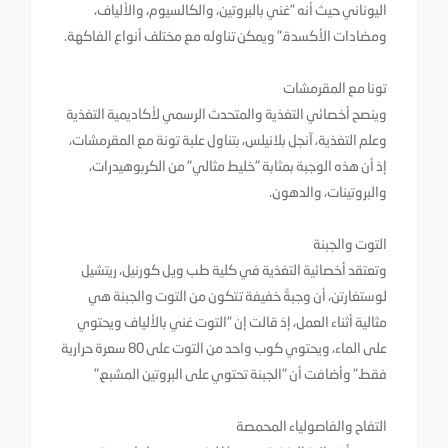
اليوناني حيث أنه "غني بالبروتين، والكالسيوم، والألياف،
ومضادات الأكسدة." ويمكن تناوله مع مختلف أنواع الفاكهة.
تونا مع المقرمشات
وينصح أخصائي التغذية والمتحدث الرسمي لأكاديمية التغذية
وعلم التغذية، آنجل بلانيلس، بتناول علبة تونة مع المقرمشات،
إذ أن هذه الوجبة بمثابة "خليط مثالي" من الكربوهيدرات،
والبروتينات، والدهون.
التوت والجبنة
وتعتقد أخصائية التغذية في كلية طب ويل كورنيل، ريتشيل
لوستغارتن، أن وجبةً خفيفة تتكون من التوت والجبنة هي
مثالية أثناء العمل، إذ قالت إن "التوت غني بالألياف ويحتوي
على الماء، ويحتوي كوب واحد من التوت على 80 سعرة حرارية
فقط." وأضافت أن "الجبنة تحتوي على البروتين المشبع."
التفاح والفاصولياء المحمصة