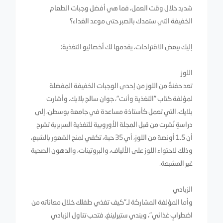
شديد خلال وقت العمل، فما هي أفضل وجبات الطعام
الخفيفة التي ستمدك بالصبر حتى موعد الغداء؟
إليك ببعض الاقتراحات، يقدمها لك أخصائيو التغذية:
اللوز
تعد حفنةٌ من اللوز من إحدى الوجبات الخفيفة المفضلة
لمؤلفة كتاب "التغذية وأنت"، جوان سالج بلايك. وأشارت
بلايك، التي تعمل كأستاذة مساعدة في جامعة بوسطن، إلى
دراسةٍ نُشرت من قبل المجلة الأوروبية للتغذية السريرية تشرح
أن 1.5 أونصة من اللوز، أي 35 حبة، تكفي لمنح الشعور بالشبع،
وذلك لاحتواء اللوز على الألياف، والبروتينات، والدهون الصحية
غير المشبعة.
الزبادي
وأما المؤلفة المشاركة لـ"كيف تغذي طفلك خلال معاناته من
اضطرابٍ غذائي"، ويندي ستيرلينغ، فتحب تناول الزبادي