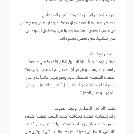
حبوب الحمص المشوية وزبدة الفول السوداني
وتحرص أخصائية التغذية، تمارا ديوكر فرومان، على وضع كيس
من حبوب الحمص المشوية وعلبة من زبدة فول السوداني
على مكتبها، حتى تشعر بالشبع دائماً.
الحمص مع الخضار
ويعتبر الباحث والأستاذ السابق لنظم الأغذية في جامعة
واشنطن، كريس فوغليانو، أن الخضار مع الحمص من وجبات
الطعام الخفيفة المفضلة لديه، وهو يحرص دائماً على على
وضع أنواع مختلفة من الخضار مثل "الجرز، والفلفل الرومي
الأحمر.. أو حتّى الفجل."
كعك "الترالي" الإيطالي وجبنة الخيوط
وأما إخصائية التغذية ومؤلفة "حمية التغيير الصغير"، كيري
غانس، فتحب تناول وجبات خفيفة سهلة الحمل مثل كعك
"الترالي" الإيطالي وجبنة الخيوط. وقالت: "إن البروتين في