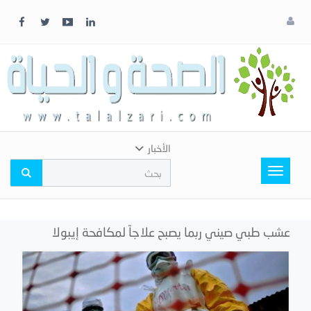
x
إغلاق
اختر
لونك
المفضل
الأخبار
Toggle
navigation
عشب طبي صيني ربما يصبح علاجاً لمكافحة إيبولا