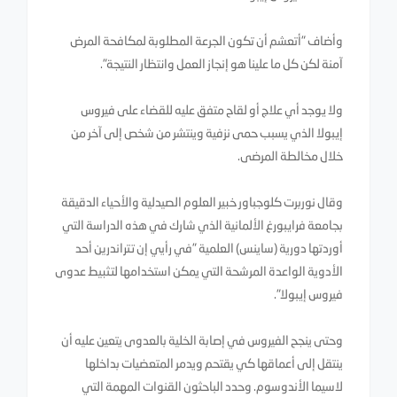
وأضاف "أتعشم أن تكون الجرعة المطلوبة لمكافحة المرض
آمنة لكن كل ما علينا هو إنجاز العمل وانتظار النتيجة".
ولا يوجد أي علاج أو لقاح متفق عليه للقضاء على فيروس
إيبولا الذي يسبب حمى نزفية وينتشر من شخص إلى آخر من
خلال مخالطة المرضى.
وقال نوربرت كلوجباور خبير العلوم الصيدلية والأحياء الدقيقة
بجامعة فرايبورغ الألمانية الذي شارك في هذه الدراسة التي
أوردتها دورية (ساينس) العلمية "في رأيي إن تتراندرين أحد
الأدوية الواعدة المرشحة التي يمكن استخدامها لتثبيط عدوى
فيروس إيبولا".
وحتى ينجح الفيروس في إصابة الخلية بالعدوى يتعين عليه أن
ينتقل إلى أعماقها كي يقتحم ويدمر المتعضيات بداخلها
لاسيما الأندوسوم. وحدد الباحثون القنوات المهمة التي