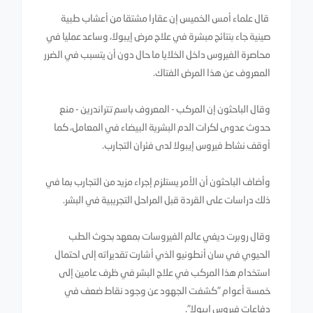
قال علماء أمس الخميس إن عقارا مشتقا من أعشاب طبية
صينية جاء بنتائج مبشرة في علاج مرض إيبولا، وساعد عمليا في
محاصرة الفيروس داخل الخلايا ما حال دون أن يتسبب في الضرر
المعروف عن هذا المرض الفتاك.
وقال الباحثون إن المركب - المعروف باسم تتراندرين - منع
حدوث عدوى لكرات الدم البشرية البيضاء في المعامل، كما
أوقف نشاط فيروس إيبولا لدى فئران التجارب.
وأضاف الباحثون أن الأمر يستلزم إجراء مزيد من التجارب بما في
ذلك دراسات على القردة قبل المراحل التجريبية في البشر.
وقال روبرت ديفي عالم الفيروسات بمعهد بحوث الطب
الحيوي في سان أنطونيو الذي أشارت تقديراته إلى احتمال
استخدام هذا المركب في علاج البشر في ظرف عامين إلى
خمسة أعوام "كشفت الجهود عن وجود نقاط ضعف في
دفاعات فيروس إيبولا".