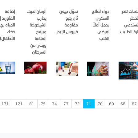
امات تنذر
دواء لعلاج
تحوّل جيني
الرمان لذيذ..
إضافة
لخطر
السكري
ثان يتيح
يحارب
الفلوريد 
ستدعي
يحمل أملاً
مقاومة
الشيخوخة
المياه يه
ارة الطبيب
لمرضى
فيروس الإيدز
ويرفع
ذكاء
القلب
المناعة
الأطفال!
ويقي من
السرطان
171
121
81
75
74
73
72
71
70
69
68
67