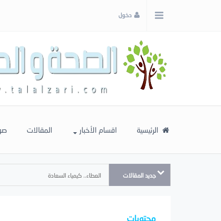
x
دخول
إغلاق
اختر
لونك
المفضل
الرئيسية
اقسام الأخبار
المقالات
صو
جديد المقالات
العطاء.. كيمياء السعادة
محتويات