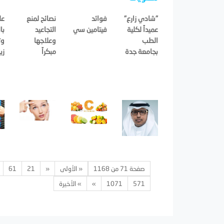
"شادي زارع"
فوائد
نصائح لمنع
عل
عميداً لكلية
فيتامين سي
التجاعيد
با
الطب
وعلاجها
وت
بجامعة جدة
مبكراً
زي
صفحة 71 من 1168
« الأولى
«
21
61
571
1071
»
» الأخيرة