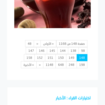
صفحة 148 من 1168
« الأولى
«
48
147
146
145
144
138
98
158
152
151
150
149
148
198
248
648
1148
»
» الأخيرة
اختيارات القراء : الأخبار