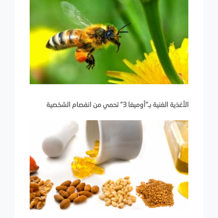
الأغذية الغنية بـ"أوميغا 3" تحمي من انفصام الشخصية