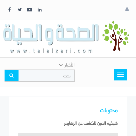
x
إغلاق
اختر
لونك
المفضل
الأخبار
Toggle
navigation
محتويات
شبكية العين للكشف عن الزهايمر