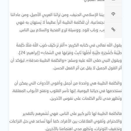
تعلمنا من ديننا الإسلامي الحنيف، ومن تراثنا العربي الأصيل، ومن عاداتنا
وتقاليدنا الاجتماعية، أن للكلمة الطيبة أثراً عظيماً لا يُستهان به فهي
مفتاح للقلوب، وباب للود، ووسيلة لزرع المحبة والسلام بين الناس.
يقول الله تعالى في كتابه الكريم: «أَلَمْ تَرَ كَيْفَ ضَرَبَ اللَّهُ مَثَلًا كَلِمَةً
طَيِّبَةً كَشَجَرَةٍ طَيِّبَةٍ أَصْلُهَا ثَابِتٌ وَفَرْعُهَا فِي السَّمَاءِ» [إبراهيم: 24]،
ويقول النبي صلى الله عليه وسلم: «والكلمة الطيبة صدقة»، ليؤكد أن
أثر القول الجميل لا يقل عن أثر الفعل الحسن.
والكلمة الطيبة هي واحدة من أجمل وأقوى الأدوات التي يمكن أن
نستخدمها في حياتنا اليومية، إنها تأسر القلوب وتفتح الأبواب المغلقة،
وتُظهر مدى تأثير الكلمات على نفوس الآخرين.
فالكلمة الطيبة لها تأثير كبير على الناس، فهي تُشعرهم بالتقدير
والاحترام، وتُقوي العلاقات بين الأفراد، كما أنها تُساعد في حل النزاعات
وتخفيف التوترات، وتُظهر مدى اهتمامنا بالآخرين.