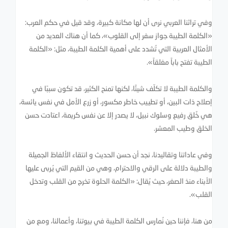
وفي تراثنا العربي نرى أن لها مكانة كبيرة، وقد قيل في حكم العرب:
«الكلمة الطيبة جواز سفر إلى القلوب»، كما أن هناك العديد من
الأمثال العربية التي تُشدد على أهمية الكلمة الطيبة، مثل: «الكلمة
الطيبة تفتح باباً مغلقاً».
والكلمة الطيبة لا تكلّف شيئًا، لكنها تمنح الكثير، قد تكون سببًا في
إصلاح ذات البين، أو تطييب خاطر مكسور، أو زرع الأمل في نفس يائسة،
هي خُلق رفيع وسلوك نبيل، لا يصدر إلا عن نفس كريمة، اعتادت حسن
الخلق وطيب المعشر.
وفي عاداتنا وتقاليدنا، نجد أن حسن الحديث و انتقاء الألفاظ الجميلة
والطيبة دلالة على الرقي والاحترام، وهي من القيم التي يُربى عليها
الأبناء منذ الصغر، حيث يُقال: «الكلمة الحلوة تخرج من القلب وتدخل
القلب».
من هنا، فإننا حين نُمارس الكلمة الطيبة في بيوتنا، وأعمالنا، ومع من