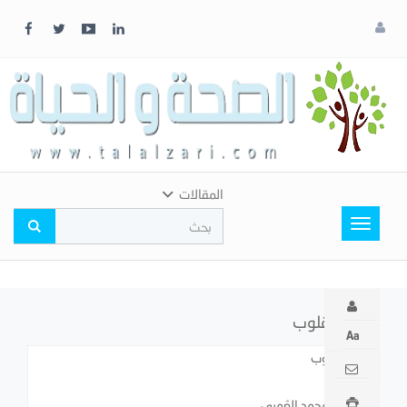
x
إغلاق
اختر
لونك
المفضل
المقالات
Toggle
navigation
مفتاح القلوب
مفتاح القلوب
سلمان بن محمد العُمري