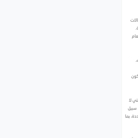
الات
الدقة.
ر لعام
.
كون
تي لا
 سبيل
 4 أطفال من أعراض غير محددة، بما