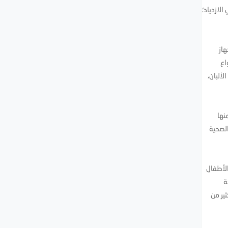
لازدياد؛
هاز
اع
ألبان،
نها
اطر الصحية
في الأطفال
ة
ير من