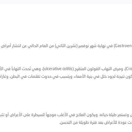
كشفت أحدث دراسة نُشرت في مجلة الجهاز الهضمي (Gastroenterology) في نهاية شهر نوفمبر (تشرين الثاني) من العام الحالي عن انتشا
وتشمل هذه الأمراض بشكل أساسي مرض كرون (Crohn’s disease)، ومرض التهاب القولون المتقرح (ulcerative colitis
يكون نتيجة لجود خلل في بنية الأمعاء. ويتسبب في حدوث تقلصات في البطن، وغاز
ريض وتستمر طيلة حياته. ويكون العلاج في الأغلب موجهاً للسيطرة على الأعراض أو تثب
تحدث عودة للأعراض بعد فترة طويلة من التحسن.