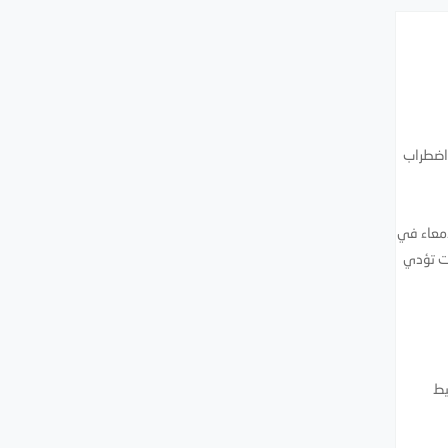
ر أمراض اضطراب
)، وهي تُحدث التهاباً في الأمعاء في
ات تؤدي
يط