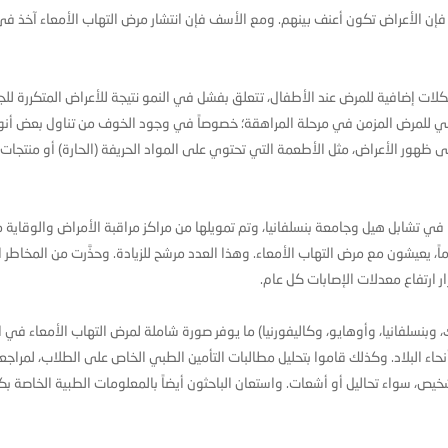
فإن الأعراض تكون أعنف بينهم. ومع الأسف فإن انتشار مرض التهاب الأمعاء آخذ في ا
ات إضافية للمرض عند الأطفال، تتعلق بفشل في النمو نتيجة للأعراض المتكررة للج
اعي للمرض المزمن في مرحلة المراهقة؛ خصوصاً في وجود الخوف من تناول بعض أنو
 ظهور الأعراض، مثل الأطعمة التي تحتوي على المواد الحريفة (الحارة) أو منتجات ال
في تشابل هيل وجامعة بنسلفانيا، وتم تمويلها من مراكز مراقبة الأمراض والوقاية م
، وجود ما يزيد على 100 ألف شاب أميركي تحت عمر 20 عاماً، يعيشون مع مرض التهاب الأمعاء. وهذا العدد مرشح للزيادة. وحذَّرت من المخ
 ارتفاع معدلات الإصابات كل عام.
 5 ولايات: (فلوريدا، ونيويورك، وبنسلفانيا، وأوهايو، وكاليفورنيا) ما يوفر صورة شاملة لمرض التهاب الأمعاء 
ء البلاد. وكذلك قاموا بتحليل مطالبات التأمين الطبي الخاص على الطلاب، لمراجع
خيص، سواء تحاليل أو أشعات. واستعان الباحثون أيضاً بالمعلومات الطبية الخاصة بكث