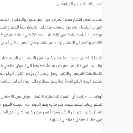
انتشار الحالات بين المراهقين
لتحديد مدى انتشار هذه الأمراض بين المراهقين والأطفال، اعتم
2009. واتضح أن الانتشار يزداد مع التقدم في العمر، وكان أعلى لدى الذكور بالنسبة لمرض كرون، ولكن ليس بالنسبة لالتهاب القولون المتقرح.
لاحظ الباحثون وجود اختلافات كبيرة في الانتشار عبر المجموعات ا
والسبب في ذلك غير معروف تماماً؛ خصوصاً لأن المرض مناعي في ا
الاختلافات العرقية والإثنية، وهل يمكن أن يؤدي تناول أنواع م
محفزة لهذه الالتهابات؟ وبالطبع يستلزم ذلك إجراء أبحاث إضافي
أوضحت الدراسة أن النسبة الحقيقية لانتشار المرض في الأطفال عا
تتمتع برعاية صحية جيدة، يتم بداية رصد المرض في مرحلة البلوغ.
في ذلك الخمول وفقدان الشهية.