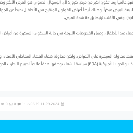
رح عالمياً ربما تكون أكبر من مرض كرون؛ لأن الإسهال الدموي هو العرَض الأكثر وض
ة المرض مبكراً. وهناك أيضاً أعراض للقولون المتقرح في الأطفال بعيداً عن الجهاز
عاء عند الأطفال، وعمل الفحوصات اللازمة في حالة الشكوى المتكررة من أعراض ال
قط محاولة السيطرة على الأعراض، ولكن محاولة شفاء الغشاء المخاطي للأمعاء، وا
الأعراض والالتهاب (deep remission) خصوصاً مع تبني إدارة الغذاء والدواء الأميركية (FDA) سياسة الشفاء بوصفها هدفاً علاجياً لجميع التجارب
11-29-2024 06:39 صباحاً
0
0
9