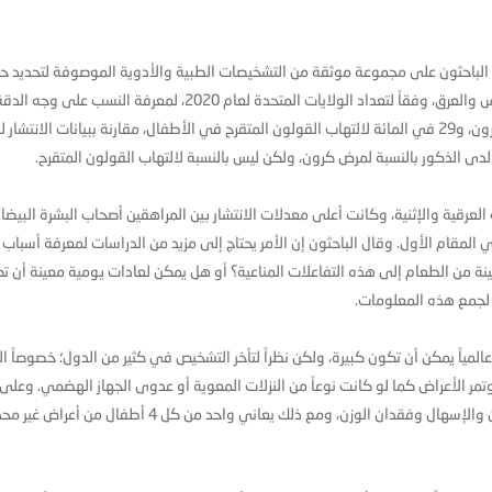
د الباحثون على مجموعة موثقة من التشخيصات الطبية والأدوية الموصوفة لتحديد ح
التهاب الأمعاء، وقاموا بحساب تقديرات الانتشار تبعاً للعمر والجنس والعرق، وفقاً لتعداد الولايات المتحدة لعام 2020، لمعرفة النسب على وجه 
ووجدت الدراسة زيادة في الإصابات بنحو 22 في المائة لمرض كرون، و29 في المائة لالتهاب القولون المتقرح في الأطفال، مقارنة ببيانات الانتشا
لعرقية والإثنية، وكانت أعلى معدلات الانتشار بين المراهقين أصحاب البشرة البيضاء
لمقام الأول. وقال الباحثون إن الأمر يحتاج إلى مزيد من الدراسات لمعرفة أسباب
عينة من الطعام إلى هذه التفاعلات المناعية؟ أو هل يمكن لعادات يومية معينة أن ت
ة لجمع هذه المعلومات.
لمياً يمكن أن تكون كبيرة، ولكن نظراً لتأخر التشخيص في كثير من الدول؛ خصوصاً ال
 وتمر الأعراض كما لو كانت نوعاً من النزلات المعوية أو عدوى الجهاز الهضمي. وعلى
المثال، فإن الأعراض الأكثر شيوعاً في مرض كرون هي آلام البطن والإسهال وفقدان الوزن، ومع ذلك يعاني واحد من كل