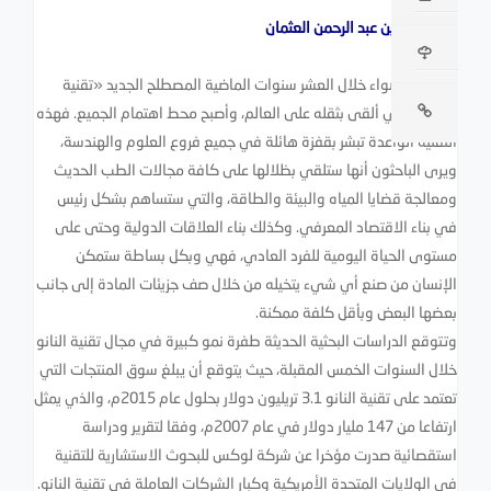
د. عبد الله بن عبد الرحمن العثمان
برز إلى الأضواء خلال العشر سنوات الماضية المصطلح الجديد «تقنية
النانو» الذي ألقى بثقله على العالم، وأصبح محط اهتمام الجميع. فهذه
التقنية الواعدة تبشر بقفزة هائلة في جميع فروع العلوم والهندسة،
ويرى الباحثون أنها ستلقي بظلالها على كافة مجالات الطب الحديث
ومعالجة قضايا المياه والبيئة والطاقة، والتي ستساهم بشكل رئيس
في بناء الاقتصاد المعرفي. وكذلك بناء العلاقات الدولية وحتى على
مستوى الحياة اليومية للفرد العادي، فهي وبكل بساطة ستمكن
الإنسان من صنع أي شيء يتخيله من خلال صف جزيئات المادة إلى جانب
بعضها البعض وبأقل كلفة ممكنة.
وتتوقع الدراسات البحثية الحديثة طفرة نمو كبيرة في مجال تقنية النانو
خلال السنوات الخمس المقبلة، حيث يتوقع أن يبلغ سوق المنتجات التي
تعتمد على تقنية النانو 3.1 تريليون دولار بحلول عام 2015م، والذي يمثل
ارتفاعا من 147 مليار دولار في عام 2007م، وفقا لتقرير ودراسة
استقصائية صدرت مؤخرا عن شركة لوكس للبحوث الاستشارية للتقنية
في الولايات المتحدة الأمريكية وكبار الشركات العاملة في تقنية النانو.