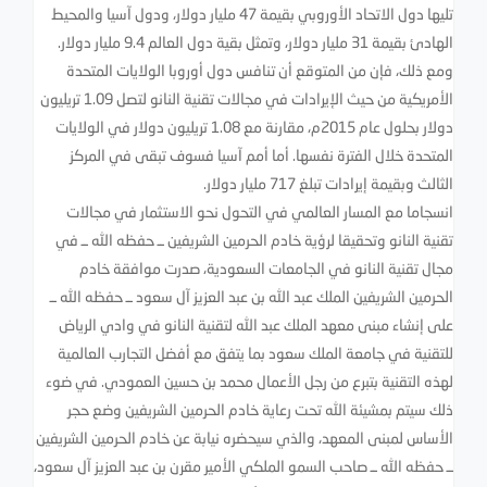
تليها دول الاتحاد الأوروبي بقيمة 47 مليار دولار، ودول آسيا والمحيط
الهادئ بقيمة 31 مليار دولار، وتمثل بقية دول العالم 9.4 مليار دولار.
ومع ذلك، فإن من المتوقع أن تنافس دول أوروبا الولايات المتحدة
الأمريكية من حيث الإيرادات في مجالات تقنية النانو لتصل 1.09 تريليون
دولار بحلول عام 2015م، مقارنة مع 1.08 تريليون دولار في الولايات
المتحدة خلال الفترة نفسها. أما أمم آسيا فسوف تبقى في المركز
الثالث وبقيمة إيرادات تبلغ 717 مليار دولار.
انسجاما مع المسار العالمي في التحول نحو الاستثمار في مجالات
تقنية النانو وتحقيقا لرؤية خادم الحرمين الشريفين ــ حفظه الله ــ في
مجال تقنية النانو في الجامعات السعودية، صدرت موافقة خادم
الحرمين الشريفين الملك عبد الله بن عبد العزيز آل سعود ــ حفظه الله ــ
على إنشاء مبنى معهد الملك عبد الله لتقنية النانو في وادي الرياض
للتقنية في جامعة الملك سعود بما يتفق مع أفضل التجارب العالمية
لهذه التقنية بتبرع من رجل الأعمال محمد بن حسين العمودي. في ضوء
ذلك سيتم بمشيئة الله تحت رعاية خادم الحرمين الشريفين وضع حجر
الأساس لمبنى المعهد، والذي سيحضره نيابة عن خادم الحرمين الشريفين
ــ حفظه الله ــ صاحب السمو الملكي الأمير مقرن بن عبد العزيز آل سعود،