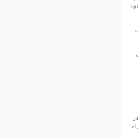
ذه كلها لها
ب
ن
اء للفواكة. فالفواكة Fruit تحتوي على
 أو