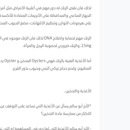
لذلك فان نقص الزنك له دور مهم في أغلبية الأمراض مثل أم
على هرمونات التوازن وتنظيم الالتهابات، مضغ الحبوب المحتوي
15mg، والزنك ضروري لخصوبة الرجل والمرأة.
المطبوخ، ولحم دجاج تركي البني وحبوب بذور القرع.
الأغذية والتدخين..
*الأخ أبو سالم يسأل عن الأغذية التي تساعد على التوقف عن ا
الاكثار من ممارسة عادة التدخين؟
- الأخ أبو سالم الأغذية التي لها دور في المساهمة او التي 