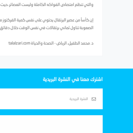
والتي تنظم امتصاص الفواكه الكاملة وليست العصائر. حيث ان
إن كأساً من عصير البرتقال يحتوي على نفس كمية الفركتوز م
الصعوبة تناول ثماني برتقالات في نفس الوقت خلال دقائق و
د. محمد الطفيل، الرياض - الصحة والحياة talalzari.com
اشترك معنا في النشرة البريدية
Subscribe With Us