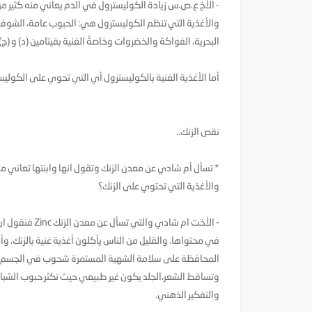
- الأخ ع.ص.س زيادة الكوليسترول في الدم يعاني منه كثير من
والأغذية التي تنظم الكوليسترول هي: الحبوب عامة، الشوفان ،
البحرية، الفواكة والخضروات وخاصةً الغنية بفيتامين (د) و (ج
أما الأغذية الغنية بالكوليسترول أي التي تحوي على الكوليس
نقص الزنك..
* تسأل أم شادي عن معدن الزنك وتقول انها وابنتها تعاني م
والأغذية التي تحتوي على الزنك؟
- الأخت ام شا
في محتواها. والقليل من الناس يأكلون أغذية غنية بالزنك.
المحافظة على سلامة الشهية المستمرة شحوب في الجسم ع
وتساقط الشعر،الجلد يكون غير طبيعي حيث تكثر حبوب الشبا
والتفكير الذهني.