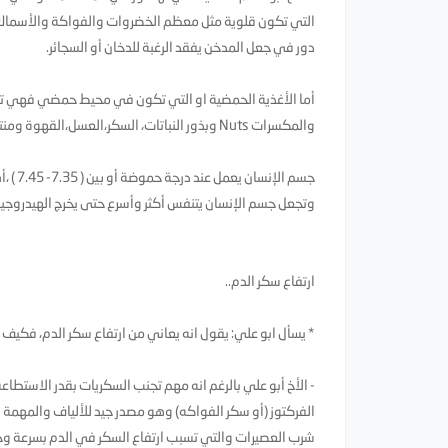
دور في جعل المدخن يفقد الرغبة للدخان أو السجائر.
أما الأغذية الحمضية او التي تكون في محيط حمضي فهي تساع
والمكسرات Nuts وبذور النباتات، السكر،العسل،القهوة ومنتجات الألبان،معظم الفواكه الحمراء مثل: الكرز ،الفراولة،التوت والطماطم.
جسم ا
وتجعل جسم الإنسان يتنفس أكثر وأسرع حتى يخرج الهيدروجين ال
ارتفاع سكر الدم..
* يسأل ابو علي: يقول انه يعاني من ارتفاع سكر الدم، فكيف ي
الفركتوز (أو سكر الفواكه) وهو مصدر جيد للألياف والمهمة
شرب العصيرات والتي تسبب ارتفاع السكر في الدم بسرعة وخ