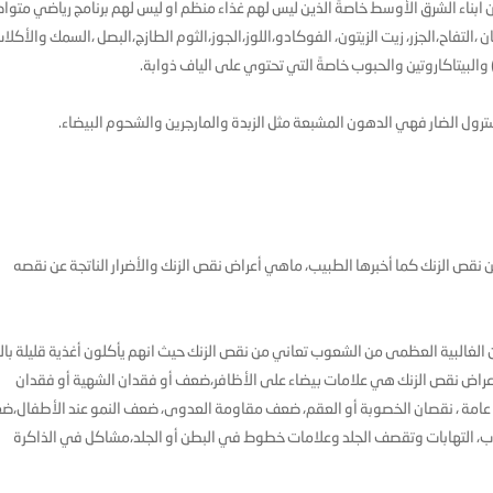
 ابناء الشرق الأوسط خاصةً الذين ليس لهم غذاء منظم او ليس لهم برنامج رياضي متوا
التفاح،الجزر، زيت الزيتون، الفوكادو،اللوز،الجوز،الثوم الطازج،البصل ،السمك والأكلا
) والبيتاكاروتين والحبوب خاصةً التي تحتوي على الياف ذوابة.
ترول الضار فهي الدهون المشبعة مثل الزبدة والمارجرين والشحوم البيضاء.
ن نقص الزنك كما أخبرها الطبيب، ماهي أعراض نقص الزنك والأضرار الناتجة عن نقصه
دي والتي تسأل عن معدن الزنك Zinc فنقول ان الغالبية العظمى من الشعوب تعاني من نقص الزنك حيث انهم يأكلون أغذية قليلة با
 وأعراض نقص الزنك هي علامات بيضاء على الأظافر،ضعف أو فقدان الشهية أو فقدان
امة ، نقصان الخصوبة أو العقم، ضعف مقاومة العدوى، ضعف النمو عند الأطفال،
ب، التهابات وتقصف الجلد وعلامات خطوط في البطن أو الجلد،مشاكل في الذاكرة