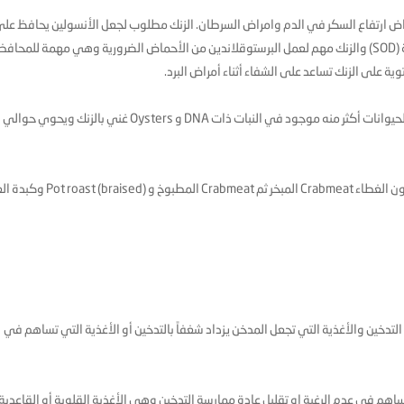
راض ارتفاع السكر في الدم وامراض السرطان. الزنك مطلوب لجعل الأنسولين يحافظ عل
الجهاز المناعي والمحافظة على الأنزيمات المضادة للأكسدة (SOD) والزنك مهم لعمل البرستوقلاندين من الأحماض الضرورية وهي مهمة للمحا
ة على الزنك تساعد على الشفاء أثناء أمراض البرد.
الزنك مهم لحماية واصلاح DNA لذلك فان الزنك موجود في الحيوانات أكثر منه موجود في النبات ذات DNA و Oysters غني بالزنك ويحوي حوالي
أما الأغذية الغنية بالزنك فهي Oysters المدخن و Oyster بدون الغطاء Crabmeat المبخر ثم Crabmeat ا
لتدخين والأغذية التي تجعل المدخن يزداد شغفاً بالتدخين أو الأغذية التي تساهم في
تساهم في عدم الرغبة او تقليل عادة ممارسة التدخين وهي الأغذية القلوية أو القاعدية 