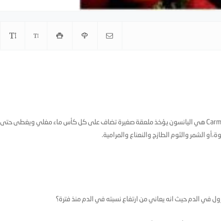
- الأخ أبو عبدالله الأغذية الطاردة للغازات او مايعرف Carminative هي اليانسون يؤخذ ملعقة صغيرة تضاف على كل كأس ماء مغلي ويغطى حت
،أو الشمر والثوم الطازج والنعناع والمرامية.
 في الدم حيث انه يعاني من ارتفاع نسبته في الدم منذ فترة؟