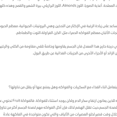
التي تكون قلوية مثل معظم الخضروات والفواكة والأسماك المملحة. أغذية الصويا، اللوز Almonds، اللوز البرازيلي، بيرة الشعير والقمح وه
د على زيادة الرغبة في الإكثار من التدخين وهي البروتينات الحيوانية، معظم الحبو
لإنسان يعمل عند درجة حموضة أو بين ( 7.35- 7.45 ) ،أي درجة خارج هذا المعدل فان الجسم يقاومها وخاصةً تلقي مقاومة من الكلى والرئتي
زائد أو الأجزاء الأخرى من الجزيئات الغذائية عن طريق البول.
تعامل اثناء الغذاء مع السكريات والفواكه،وهل يمتنع عنها أو يقلل من تناولها؟
- الأخ أبو علي بالرغم انه مهم تجنب السكريات بقدر الاستطاعه للذين يعانون ارتفاع سكر الدم ولكن يوجد استثن
 لصحة الجسم حيث تقلل الهضم لذلك فإن أكل الفواكه مهم لصحة الجسم أكثر من تناول
لال وقت قصير لخلو العصيرات من الألياف والتي تكون متواجدة في الفاكهة عادةً