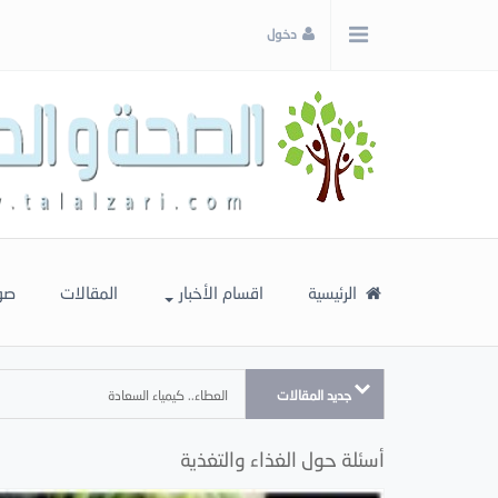
x
دخول
إغلاق
اختر
لونك
المفضل
الرئيسية
اقسام الأخبار
المقالات
صو
جديد المقالات
العطاء.. كيمياء السعادة
أسئلة حول الغذاء والتغذية