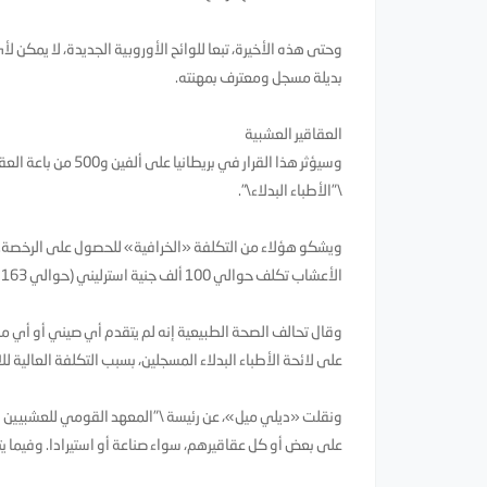
وحتى هذه الأخيرة، تبعا للوائح الأوروبية الجديدة، لا يمكن 
بديلة مسجل ومعترف بمهنته.
العقاقير العشبية
وسيؤثر هذا القرار 
\"الأطباء البدلاء\".
ويشكو هؤلاء من التكلفة «الخرافية» للحصول على الرخصة. و
الأعشاب تكلف حوالي 100 ألف جنية استرليني (حوالي 163 ألف دولار).
وقال تحالف الصحة الطبيعية إنه لم يتقدم أي صيني أو أي من
على لائحة الأطباء البدلاء المسجلين، بسبب التكلفة العالية لل
ونقلت «ديلي ميل»، عن رئيسة \"المعهد القومي للعشبيين ا
على بعض أو كل عقاقيرهم، سواء صناعة أو استيرادا. وفيما يتعلق بي شخصيا 