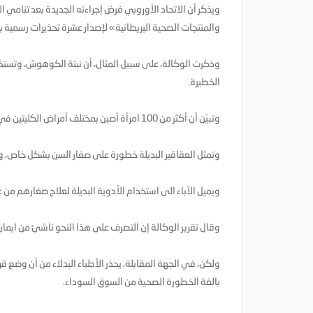
ويذكر أن الاتحاد الأوروبي فرض إجراءته الجديدة بعد تنامي ا
والمنتجات الصحية البريطانية» لإصدار عشرة تحذيرات رسمية به
وذكرت الوكالة، على سبيل المثال، أن نبتة الكوهوش، وتست
الخطيرة.
وتبيّن أن أكثر من 100 امرأة أصبن بمختلف أمراض الكليتين في بلجيكا بعد تعاطيهن أعشاب قيل إنها تساعد على تقليل الوزن.
وتمثل العقاقير البديلة خطورة على صغار السن بشكل خاص، وق
ويميل الآباء الى استخدام الأدوية البديلة لعلاج صغارهم من
وقال تقرير الوكالة إن التصرف على هذا النحو ناشئ من ايمان ال
ولكن، في الجهة المقابلة، يحذر الأطباء البدلاء من أن وضع قر
بالغة الخطورة الصحية من السوق السوداء.