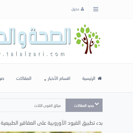
x
دخول
إغلاق
اختر
لونك
المفضل
الرئيسية
اقسام الأخبار
المقالات
صو
جديد المقالات
ميثاق القوى الثلاث
بدء تطبيق القيود الأوروبية على العقاقير الطبيعية