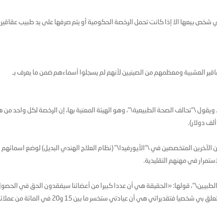
لأي شخص بيعها الا إذا كانت تحمل الرخصة الحكومية أو يتم صرفها على يد طبيب عقاقير
في بريطانيا على ألفين و500 من باعة العقاقير العشبية ومعظمهم من الصينيين لأنهم لم يسجلوا أسماءهم ضمن ما يعرف بـ
يقول \"تحالف الصحة الطبيعية\"، وهو الهيئة المعنية بها، إن الرخصة لكل واحد من 
 الآخرين المتخصصين في \"الأيورفيدا\" (نظام العلاج الهندي البديل) لوضع اسمائهم
استمرار في مهنهم التقليدية.
لطبيين\"، قولها: «الحقيقة هي أن عددا كبيرا من أعضائنا سيفقدون الحق في الحصو
فتقديراتي هي أن عيادتي ستخسر ما بين 15 و20 في المائة من عملائها.