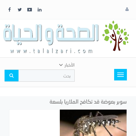
x
إغلاق
اختر
لونك
المفضل
الأخبار
Toggle
navigation
سوبر بعوضة قد تكافح الملاريا بلسعة