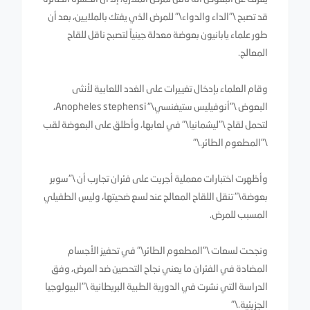
قد تصبح \"الداء والدواء\" للمرض الذي يفتك بالملايين، بعد أن
طور علماء يابانيون بعوضة معدلة جينياً لتصبح ناقل للقاح
المعالج.
وقام العلماء بإدخال تغييرات على الغدد اللعابية لأنثى
البعوض \"أنوفيليس ستيفنسي\" Anopheles stephensi،
لتحمل لقاح \"ليشمانيا\" في لعابها، وأطلق على البعوضة لقب
\"المطعوم الطائر.\"
وأظهرت اختبارات معملية أجريت على فئران تجارب أن \"سوبر
بعوضة\" تنقل اللقاح المعالج عند لسع ضحيتها، وليس الطفيلي
المسبب للمرض.
ونجحت لسعات \"المطعوم الطائر\" في تحفيز الأجسام
المضادة في الفئران ما يعني نجاح التحصين ضد المرض، وفق
الدراسة التي نشرت في الدورية الطبية البريطانية \"البيولوجيا
الجزيئية.\"