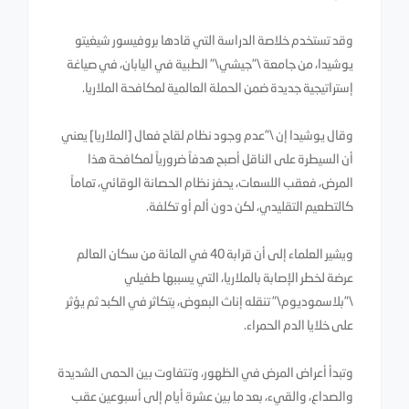
وقد تستخدم خلاصة الدراسة التي قادها بروفيسور شيغيتو
يوشيدا، من جامعة \"جيشي\" الطبية في اليابان، في صياغة
إستراتيجية جديدة ضمن الحملة العالمية لمكافحة الملاريا.
وقال يوشيدا إن \"عدم وجود نظام لقاح فعال [الملاريا] يعني
أن السيطرة على الناقل أصبح هدفاً ضرورياً لمكافحة هذا
المرض، فعقب اللسعات، يحفز نظام الحصانة الوقائي، تماماً
كالتطعيم التقليدي، لكن دون ألم أو تكلفة.
ويشير العلماء إلى أن قرابة 40 في المائة من سكان العالم
عرضة لخطر الإصابة بالملاريا، التي يسببها طفيلي
\"بلاسموديوم\" تنقله إناث البعوض، يتكاثر في الكبد ثم يؤثر
على خلايا الدم الحمراء.
وتبدأ أعراض المرض في الظهور، وتتفاوت بين الحمى الشديدة
والصداع، والقيء، بعد ما بين عشرة أيام إلى أسبوعين عقب