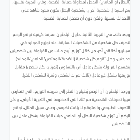
(البطل أو الحامي) التدخل لمحاولة حماية الضحية، وفي التجربة نفسها،
يتم استبدال شخصية أخرى بشخصية البطل تكون مجرد شاهد على
الأحداث نفسها، ولكن دون أن تتدخل لحماية الضحية.
وبعد ذلك، في التجربة الثانية، حاول الباحثون معرفة كيفية توقع الرضع
لتصرف كل شخصية من الشخصيات السابقة، عند توزيع الموارد في
سيناريو أخلاقي آخر، من خلال توزيع أربع حبات من الفراولة بين شخصيتين
جديدتين، وهل تقوم كل شخصية (الضحية/المعتدي/الحامي/المحايد)
بتقسيم الفراولة بشكل عادل أي بالتساوي (ثمرتان لكل شخص) مقابل
توزيعها بشكل غير عادل (ثلاث ثمرات لشخص وثمرة للشخص الآخر).
ووجد الباحثون، أن الرضع يُطيلون النظر إلى طريقة التوزيع، التي تتعارض
فيها تصرفات الشخصية مع تلك التي لاحظوها في التجربة الأولى، ولكن
التصرف الطبيعي والمتوقع لا يلفت نظرهم. وعلى سبيل المثال، توقع
الرضع أن توزع شخصية البطل أو الحامي حبات الفراولة بشكل عادل بين
الشخصيتين.
بالكيفية نفسها، توقع الرضع أن تتصرف شخصية الضحية بنزاهة أيضاً