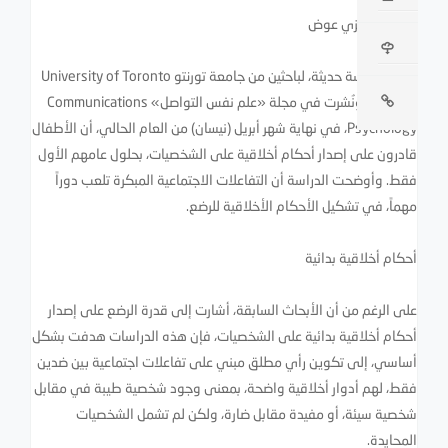
د. هاني رمزي عوض
وجدت دراسة حديثة، لباحثين من جامعة تورنتو University of Toronto
في كندا، ونُشرت في مجلة «علم نفس التواصل» Communications
Psychology، في نهاية شهر أبريل (نيسان) من العام الحالي، أن الأطفال
قادرون على إصدار أحكام أخلاقية على الشخصيات، بحلول عامهم الأول
فقط. وأوضحت الدراسة أن التفاعلات الاجتماعية المبكرة تلعب دوراً
مهماً، في تشكيل الأحكام الأخلاقية للرضع.
أحكام أخلاقية بدائية
على الرغم من أن الأبحاث السابقة، أشارت إلى قدرة الرضع على إصدار
أحكام أخلاقية بدائية على الشخصيات، فإن هذه الدراسات هدفت بشكل
أساسي، إلى تكوين رأي مطلق مبني على تفاعلات اجتماعية بين ضدين
فقط، لهم أدوار أخلاقية واضحة، بمعنى وجود شخصية طيبة في مقابل
شخصية سيئة، أو مفيدة مقابل ضارة، ولكن لم تشمل الشخصيات
المحايدة.