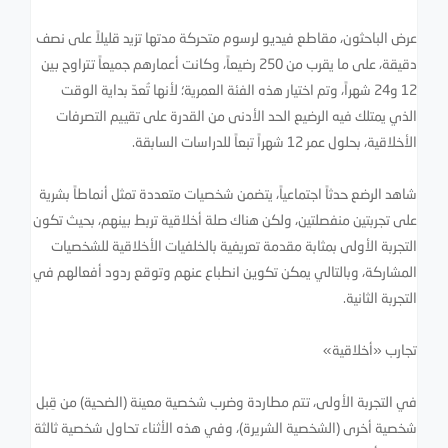
عرض الباحثون، مقاطع فيديو لرسوم متحركة مدتها تزيد قليلاً على نصف
دقيقة، على ما يقرب من 250 رضيعاً، وكانت أعمارهم جميعاً تتراوح بين
12 و24 شهراً، وتم اختيار هذه الفئة العمرية؛ لأنها تُعدّ بداية الوقت
الذي يمتلك فيه الرضيع الحد الأدنى من القدرة على تقييم التصرفات
الأخلاقية، بحلول عمر 12 شهراً تبعاً للدراسات السابقة.
شاهد الرضع حدثاً اجتماعياً، يتضمن شخصيات متعددة تمثل أنماطاً بشرية
على تجربتين منفصلتين، ولكن هناك صلة أخلاقية تربط بينهم، بحيث تكون
التجربة الأولى بمثابة مقدمة تعريفية بالخلفيات الأخلاقية للشخصيات
المشاركة، وبالتالي يمكن تكوين انطباع عنهم وتوقع ردود أفعالهم في
التجربة الثانية.
تجارب «أخلاقية»
في التجربة الأولى، تتم مطاردة وضرب شخصية معينة (الضحية) من قِبل
شخصية أخرى (الشخصية الشريرة)، وفي هذه الأثناء تحاول شخصية ثالثة