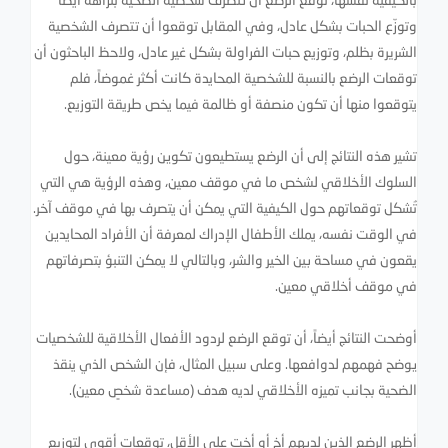
وتوزّع الحبات بشكل عادل، وفي المقابل توقعوا أن تتصرف الشخصية
الشريرة بظلم، وتوزيع حبات الفراولة بشكل غير عادل، ولاحظ الباحثون أن
توقعات الرضع بالنسبة للشخصية المحايدة كانت أكثر غموضاً، فلم
يتوقعوا منها أن تكون منصفة أو ظالمة فيما يخص طريقة التوزيع.
تشير هذه النتائج إلى أن الرضع يستطيعون تكوين رؤية معينة، حول
السلوك الأخلاقي لشخص ما في موقف معين، وهذه الرؤية هي التي
تُشكل توقعاتهم حول الكيفية التي يمكن أن يتصرف بها في موقف آخر.
في الوقت نفسه، يملك الأطفال الإدراك لمعرفة أن الأفراد المحايدين
يقعون في مساحة بين الخير والشر، وبالتالي لا يمكن التنبؤ بتصرفاتهم
في موقف أخلاقي معين.
أوضحت النتائج أيضاً، أن توقع الرضع لردود الأفعال الأخلاقية للشخصيات
يوضح فهمهم لدوافعها. وعلى سبيل المثال، فإن الشخص الذي ينقذ
الضحية بجانب تميزه الأخلاقي لديه هدف (مساعدة شخصٍ معين).
أظهر الرضع الذين لديهم أخ أو أخت على الأقل، توقعات أقوى لتوزيع