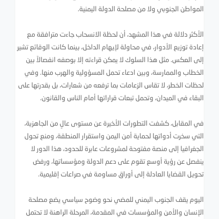
المواطن الجنوبي ولا من مصلحة الدولة اليمنية.
الأكثر دلالة في هذا المشهد، أن لحظة الانسحاب جاءت مترافقة مع
إعادة توزيع الأدوار، في محاولة لإيهام الداخل، بينما كانت الوقائع تشير
إلى العكس. مثل هذا السلوك لا يمكن قراءته إلا بوصفه انفصالاً بين
الخطاب والممارسة، وبين ادعاء تحمل المسؤولية والهرب منها. وفي
لحظات الخطر، لا تقاس الزعامات بما ترفعه من شعارات، بل بقدرتها على
البقاء في الميدان، وتحمل تبعات قراراتها أمام الناس والقانون.
في المقابل، كشفت التطورات الأخيرة عن مستوى عالٍ من الجاهزية،
التي سخرت أدواتها لحماية أمن اليمن واستقرار المنطقة، ومنع تحول
الجغرافيا إلى منصة مفتوحة لمشروعات عابرة للحدود، هذا الدور لا
ينفصل عن رؤية أوسع تقوم على دعم الدولة ومؤسساتها، ورفض
تحويل القضايا العادلة إلى أوراق مساومة في صراعات إقليمية.
اليوم يقف الجنوب اليمني للمضي نحو وضوح سياسي يضع مصلحة
الإنسان والأمن والمؤسسات في المقدمة، المرحلة الراهنة لا تحتمل