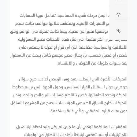
يشهد جنوب اليمن مرحلة شديدة الحساسية، تتداخل فيها الحسابات
السياسية مع الاعتبارات الأمنية، وتتكشف خلالها مواقف كانت تقدم
للرأي العام بوصفها تعبيراً عن قضية، بينما كانت تتحرك في الواقع وفق
مسارات أخرى أكثر تعقيداً، في مثل هذه اللحظات تصبح المسؤولية
الأخلاقية والسياسية مضاعفة، لأن أي قرار أو تحرك لا ينعكس على
شخص أو فصيل فحسب، بل يطال مصير مجتمع كامل يبحث عن الاستقرار
بعد سنوات طويلة من الفوضى والانقسام.
التحركات الأخيرة التي ارتبطت بعيدروس الزبيدي أعادت طرح سؤال
جوهري حول استقلال القرار السياسي، وحول الجهة التي ترسم خطوط
الحركة وتحدد اتجاهاتها، فحين تتقاطع مسارات البر والبحر والجو، وتدار
التحركات خارج السياق الطبيعي للمؤسسات، يصبح من المشروع التساؤل
عمن يملك قراره الحقيقي، ولأي غاية يستخدم؟.
المؤشرات المتراكمة توحي بأن ما جرى لم يكن وليد لحظة ارتباك، بل
نتاج ترتيبات أوسع، تعكس ارتباطاً بأجندات لا تنطلق من أولويات