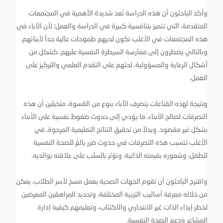
وأكد الباحثون أن هذه الدراسة تُعد شديدة الأهمية في المجتمعات
المتقدمة، التي تتميز بتنافسية كبيرة في الدراسة والعمل؛ لأن الآباء في
هذه المجتمعات في الأغلب تكون لديهم طموحات عالية جداً لأبنائهم،
وبالتالي يضطرون إلى ممارسة السيطرة النفسية عليهم، كشكل من
أشكال الرعاية والمسؤولية، لحثهم على التقدم العلمي والتركيز على
العمل.
ونتيجة لهذه القناعات يتصرف الآباء بنوع من القسوة، متخيلين أن هذه
التصرفات لصالح الأبناء، ما يؤدي إلى حدوث ضغوط نفسية على الأبناء
بشكل غير مقصود. وبدلاً من تحقيق النتائج التعليمية المرجوة، في
الأغلب تتسبب هذه التصرفات في حدوث ضرر بالغ للصحة النفسية
للطفل، وشعوره بقيمته الذاتية، وتؤثر بالسلب على علاقته بوالديه.
واقترح الباحثون أن تقوم الجهات الصحية بعمل مسح لأسر الطلاب، يمكن
من خلاله معرفة أساليب التربية المختلفة، وتحديد المراهقين المعرضين
لخطر إيذاء الذات غير الانتحاري والاكتئاب، وتعليمهم كيفية إدارة
المشاعر ودعم الصحة النفسية.