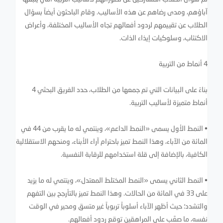
آباؤهم، ومدى رضاهم عن هذه الأساليب. وقام الباحثون أيضاً بسؤال
الطلاب عن تقييمهم لردود أفعالهم تجاه الأساليب المختلفة، وأعراض
الاكتئاب، وسلوكيات إيذاء الذات.
4 أنماط من التربية
بناءً على البيانات التي تم جمعها من الطلاب، حدد الفريق البحثي 4
أنماط متميزة لأساليب التربية.
• النمط الأول يسمى «النمط الداعم»، وينتمي له ما يقرب من 44 في
المائة من الآباء، وهذا النمط تميز باحترام آراء الأبناء، ومنحهم الاستقلالية
الكافية، بالإضافة إلى قلة استخدامهم للرقابة النفسية.
• النمط الثاني يسمى «النمط المختلط المعتدل»، وينتمي له ما يزيد
على 33 في المائة من الحالات. وهذا النمط تميز بالتأرجح بين التفهم
والتشدد؛ حيث أظهر الآباء أسلوباً تربوياً غير متسق ومحير في الوقت
نفسه، ما صعَّب على المراهقين توقع ردود أفعالهم.