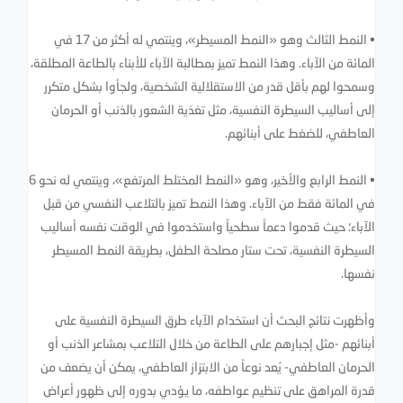
• النمط الثالث وهو «النمط المسيطر»، وينتمي له أكثر من 17 في
المائة من الآباء. وهذا النمط تميز بمطالبة الآباء للأبناء بالطاعة المطلقة،
وسمحوا لهم بأقل قدر من الاستقلالية الشخصية، ولجأوا بشكل متكرر
إلى أساليب السيطرة النفسية، مثل تغذية الشعور بالذنب أو الحرمان
العاطفي، للضغط على أبنائهم.
• النمط الرابع والأخير، وهو «النمط المختلط المرتفع»، وينتمي له نحو 6
في المائة فقط من الآباء. وهذا النمط تميز بالتلاعب النفسي من قبل
الآباء؛ حيث قدموا دعماً سطحياً واستخدموا في الوقت نفسه أساليب
السيطرة النفسية، تحت ستار مصلحة الطفل، بطريقة النمط المسيطر
نفسها.
وأظهرت نتائج البحث أن استخدام الآباء طرق السيطرة النفسية على
أبنائهم -مثل إجبارهم على الطاعة من خلال التلاعب بمشاعر الذنب أو
الحرمان العاطفي- يُعد نوعاً من الابتزاز العاطفي، يمكن أن يضعف من
قدرة المراهق على تنظيم عواطفه، ما يؤدي بدوره إلى ظهور أعراض