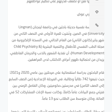
4 أنماط منها تعزز أو تضعف قدرتهم على تنظيم عواطفهم
د. هاني رمزي عوض
أظهرت دراسة نفسية حديثة باحثين في جامعة لينجنان (Lingnan
University) في الصين، ونُشرت للمرة الأولى في النصف الثاني من
شهر يناير (كانون الثاني) من العام الحالي، في النسخة الإلكترونية من
مجلة الطب النفسي للأطفال والتنمية البشرية (Child Psychiatry &
Human Development)، أن تغذية الشعور بالذنب والحرمان العاطفي،
يزيدان من احتمالية ظهور أعراض الاكتئاب لدى المراهقين.
قام الباحثون بدراسة استقصائية على مرحلتين بين عامي 2020 و2021؛
حيث تتبعوا 742 طالباً وطالبة، في المرحلة الإعدادية (من الصف السابع
إلى الصف الثامن) في مدرستين حكوميتين. وكان الفاصل الزمني بين
فترتَي جمع البيانات عاماً كاملاً، وكانت نسبة الإناث المشاركات 52 في
المائة، وكان متوسط سن الطلاب نحو 13 عاماً.
تم سؤال الطلاب المشاركين عن تصوراتهم لأساليب التربية التي يتبعها