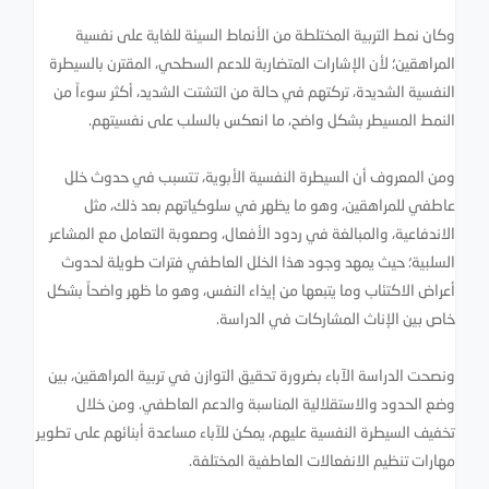
وكان نمط التربية المختلطة من الأنماط السيئة للغاية على نفسية
المراهقين؛ لأن الإشارات المتضاربة للدعم السطحي، المقترن بالسيطرة
النفسية الشديدة، تركتهم في حالة من التشتت الشديد، أكثر سوءاً من
النمط المسيطر بشكل واضح، ما انعكس بالسلب على نفسيتهم.
ومن المعروف أن السيطرة النفسية الأبوية، تتسبب في حدوث خلل
عاطفي للمراهقين، وهو ما يظهر في سلوكياتهم بعد ذلك، مثل
الاندفاعية، والمبالغة في ردود الأفعال، وصعوبة التعامل مع المشاعر
السلبية؛ حيث يمهد وجود هذا الخلل العاطفي فترات طويلة لحدوث
أعراض الاكتئاب وما يتبعها من إيذاء النفس، وهو ما ظهر واضحاً بشكل
خاص بين الإناث المشاركات في الدراسة.
ونصحت الدراسة الآباء بضرورة تحقيق التوازن في تربية المراهقين، بين
وضع الحدود والاستقلالية المناسبة والدعم العاطفي. ومن خلال
تخفيف السيطرة النفسية عليهم، يمكن للآباء مساعدة أبنائهم على تطوير
مهارات تنظيم الانفعالات العاطفية المختلفة.