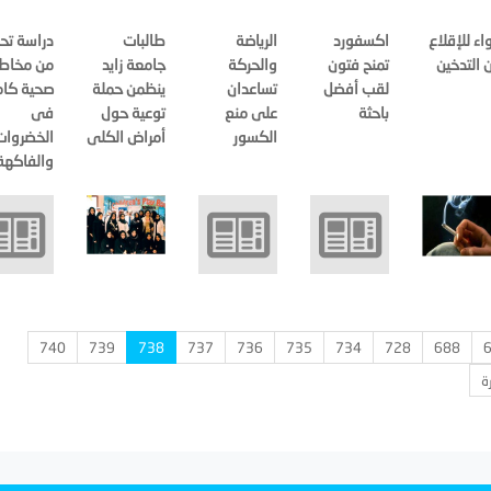
اء للإقلاع
اكسفورد
الرياضة
طالبات
دراسة تحذ
 التدخين
تمنح فتون
والحركة
جامعة زايد
من مخاطر
لقب أفضل
تساعدان
ينظمن حملة
صحية كام
باحثة
على منع
توعية حول
فى
الكسور
أمراض الكلى
الخضروات
والفاكهة
740
739
738
737
736
735
734
728
688
ة