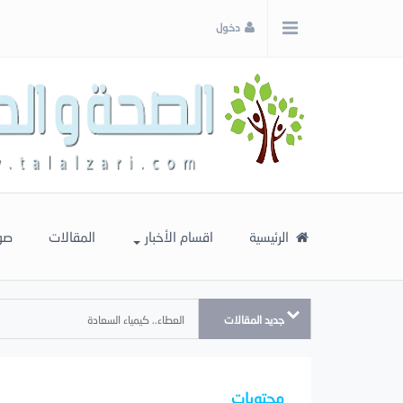
x
دخول
إغلاق
اختر
لونك
المفضل
الرئيسية
اقسام الأخبار
المقالات
صو
جديد المقالات
العطاء.. كيمياء السعادة
محتويات