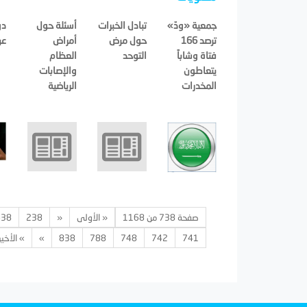
جمعية «ودّ»
تبادل الخبرات
أسئلة حول
دو
ترصد 166
حول مرض
أمراض
عن
فتاة وشاباً
التوحد
العظام
يتعاطون
والإصابات
المخدرات
الرياضية
صفحة 738 من 1168
« الأولى
«
238
638
741
742
748
788
838
»
» الأخير