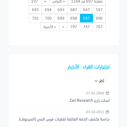
صفحة 697 من 1168
« الأولى
«
197
695
694
693
687
647
597
701
700
699
698
697
696
707
747
797
»
» الأخيرة
اختيارات القراء : الأخبار
أكثر
07-03-2009
أبحاث زارع Zari Research
03-10-2015
دراسة تكشف الدقة الفائقة لقفزات فرس النبي (السرعوف)