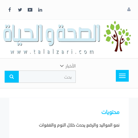
x
إغلاق
اختر
لونك
المفضل
الأخبار
Toggle
navigation
محتويات
نمو المواليد والرضع يحدث خلال النوم والغفوات