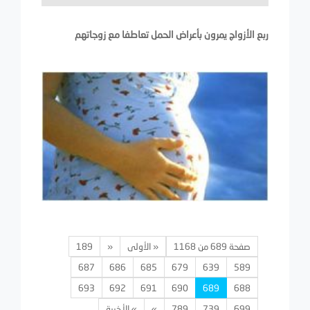
ربع الأزواج يمرون بأعراض الحمل تعاطفا مع زوجاتهم
صفحة 689 من 1168
« الأولى
«
189
687
686
685
679
639
589
693
692
691
690
689
688
699
739
789
»
» الأخيرة