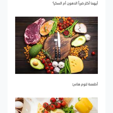
أيهما أكثر ضرراً الدهون أم السكر؟
أطعمة لنوم هانئ