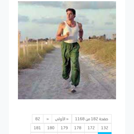
صفحة 182 من 1168
« الأولى
«
82
181
180
179
178
172
132