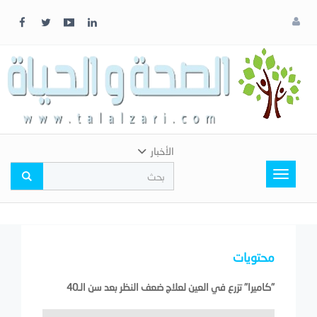
x
إغلاق
اختر
لونك
المفضل
الأخبار
Toggle
navigation
محتويات
"كاميرا" تزرع في العين لعلاج ضعف النظر بعد سن الـ40