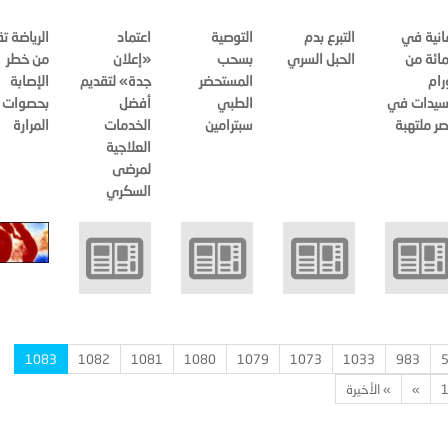
انية في
التبرع بدم
التوصية
اعتماد
الرياضة ت
مائة من
الحبل السري
بسحب
«إعلان
من خطر
رام
المستحضر
جدة» لتقديم
الإصابة
سيدات في
الطبي
أفضل
بحصوات
ر ملتهبة‏‏
سبترامين
الخدمات
المرارة
العلاجية
لمرضى
السكري
1083
1082
1081
1080
1079
1073
1033
983
»
» الأخيرة