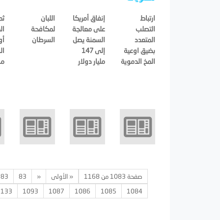
ارتباط
إنفاق أمريكا
اللبان
ثم
التصلب
على معالجة
لمكافحة
ال
المتعدد
السمنة يصل
السرطان
أو
بضيق اوعية
إلى 147
ال
المخ الدموية
مليار دولار
مص
صفحة 1083 من 1168
« الأولى
«
83
583
1133
1093
1087
1086
1085
1084