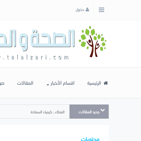
x
دخول
إغلاق
اختر
لونك
المفضل
الرئيسية
اقسام الأخبار
المقالات
صو
جديد المقالات
العطاء.. كيمياء السعادة
محتويات