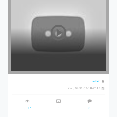
admin
07-18-2012 04:31 مساءً
3537
0
0