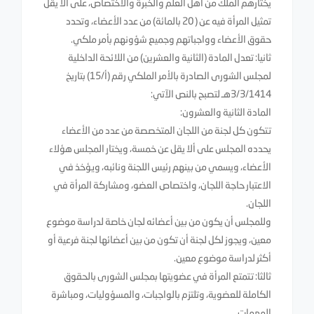
يختارهم الملك من أهل العلم والخبرة والاختصاص، على ألا يقل
تمثيل المرأة فيه عن ( 20 بالمائة) من عدد الأعضاء، وتحدد
حقوق الأعضاء وواجباتهم وجميع شؤونهم بأمر ملكي.
ثانيا: تعدل المادة (الثانية والعشرين) من اللائحة الداخلية
لمجلس الشورى الصادرة بالأمر الملكي رقم (أ/15) بتاريخ
3/3/1414هـ لتصبح بالنص الآتي:
المادة الثانية والعشرون:
تتكون كل لجنة من اللجان المتخصصة من عدد من الأعضاء
يحدده المجلس على ألا يقل عن خمسة، ويختار المجلس هؤلاء
الأعضاء، ويسمي من بينهم رئيس اللجنة ونائبه، ويؤخذ في
الاعتبار حاجة اللجان، واختصاص العضو، ومشاركة المرأة في
اللجان.
وللمجلس أن يكون من بين أعضائه لجان خاصة لدراسة موضوع
معين، ويجوز لكل لجنة أن تكون من بين أعضائها لجنة فرعية أو
أكثر لدراسة موضوع معين.
ثالثا: تتمتع المرأة في عضويتها بمجلس الشورى بالحقوق
الكاملة للعضوية، وتلتزم بالواجبات، والمسؤوليات، ومباشرة
المهمات.