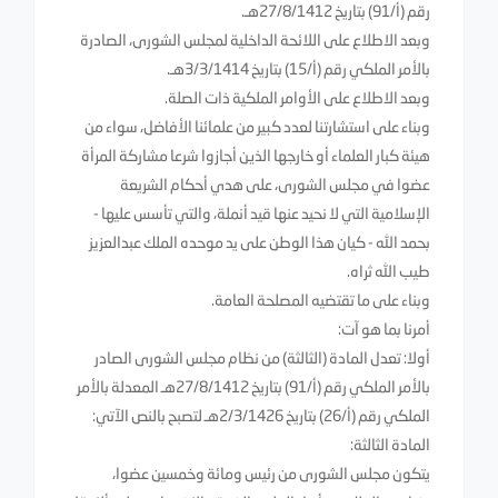
رقم (أ/91) بتاريخ 27/8/1412هـ.
وبعد الاطلاع على اللائحة الداخلية لمجلس الشورى، الصادرة
بالأمر الملكي رقم (أ/15) بتاريخ 3/3/1414هـ.
وبعد الاطلاع على الأوامر الملكية ذات الصلة.
وبناء على استشارتنا لعدد كبير من علمائنا الأفاضل، سواء من
هيئة كبار العلماء أو خارجها الذين أجازوا شرعا مشاركة المرأة
عضوا في مجلس الشورى، على هدي أحكام الشريعة
الإسلامية التي لا نحيد عنها قيد أنملة، والتي تأسس عليها -
بحمد الله - كيان هذا الوطن على يد موحده الملك عبدالعزيز
طيب الله ثراه.
وبناء على ما تقتضيه المصلحة العامة.
أمرنا بما هو آت:
أولا: تعدل المادة (الثالثة) من نظام مجلس الشورى الصادر
بالأمر الملكي رقم (أ/91) بتاريخ 27/8/1412هـ المعدلة بالأمر
الملكي رقم (أ/26) بتاريخ 2/3/1426هـ لتصبح بالنص الآتي:
المادة الثالثة:
يتكون مجلس الشورى من رئيس ومائة وخمسين عضوا،