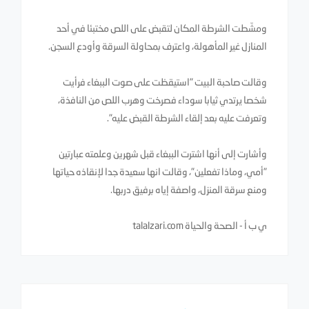
ومشّطت الشرطة المكان لتقبض على اللص مختبئا في أحد
المنازل غير المأهولة، واعترف بمحاولة السرقة وأودع السجن.
وقالت صاحبة البيت "استيقظت على صوت الببغاء فرأيت
شخصا يرتدي ثيابا سوداء فصرخت وهرب اللص من النافذة،
وتعرفت عليه بعد إلقاء الشرطة القبض عليه".
وأشارت إلى أنها اشترت الببغاء قبل شهرين وعلمته عبارتين
"أمي، وماذا تفعلين"، وقالت انها سعيدة جدا لإنقاذه حياتها
ومنع سرقة المنزل، واصفة إياه برفيق دربها.
ي ب أ - الصحة والحياة talalzari.com