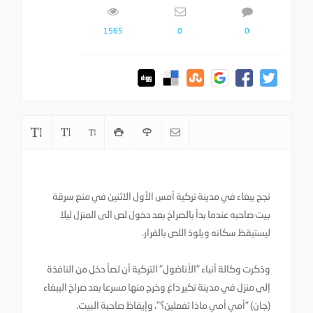
1565
0
0
نجح ببغاء في مدينة تركية أمس الأول الاثنين في منع سرقة
بيت صاحبه عندما بدأ بالصراخ بعد دخول لص الى المنزل ليلا
ليستيقظ سكانه ويلوذ اللص بالفرار.
وذكرت وكالة أنباء "الأناضول" التركية أن لصاً دخل من النافذة
إلى منزل في مدينة تكير داغ وخرج منها مسرعا بعد صراخ الببغاء
(جان) "أمي أمي ماذا تفعلين؟"، وإيقاظ صاحبة البيت.