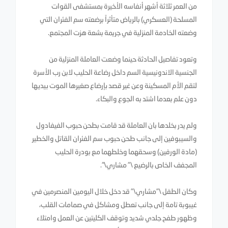
من العمر ثلاثة أشهر أنفاسه الأخيرة بمستشفى القوات
المسلحة (العسكري) بالرياض متأثراً برضعته سم الفئران التي
وضعته الخادمة المنزلية في جريمة بشعة هزت المجتمع.
وتعود تفاصيل الحادثة حينما وضعت العاملة المنزلية من
الجنسية الاندونيسية السم داخل رضاعة الحليب لابن رب الأسرة
لتقم الأم المسكينة وعن غير قصد بإرضاع صغيرها الموت بيديها
دون علم بعدما اشتد به الجوع والبكاء.
ولم يدر بخلدها بان العاملة قد قامت بطحن حبوب الفيفادول
والسيبوفين إلى جانب طحن حبوب سم الفئران القاتل والخطير
(مادة الورفين) وسحقهما وخلطهما مع بودرة الحليب
المجفف الخاص بالرضيع \" مشاري\".
وكان الطفل \"مشاري\" قد دخل خلال اليومين المنصرمين في
غيبوبة تامة إلى جانب تعطل ومشاكل في صمامات القلب،
وظهور طفح جلدي شديد وتوقف الكليتين عن العمل وامتلاء