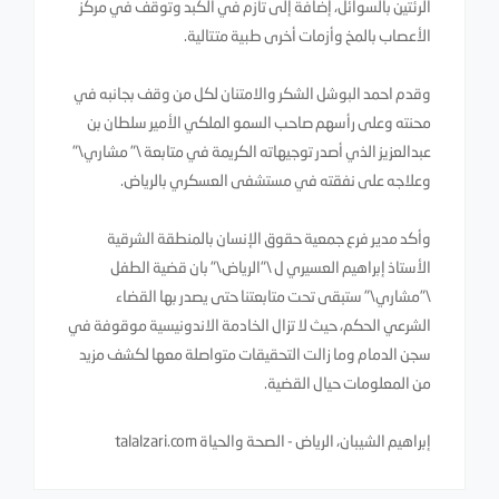
الرئتين بالسوائل، إضافة إلى تأزم في الكبد وتوقف في مركز
الأعصاب بالمخ وأزمات أخرى طبية متتالية.
وقدم احمد البوشل الشكر والامتنان لكل من وقف بجانبه في
محنته وعلى رأسهم صاحب السمو الملكي الأمير سلطان بن
عبدالعزيز الذي أصدر توجيهاته الكريمة في متابعة \" مشاري\"
وعلاجه على نفقته في مستشفى العسكري بالرياض.
وأكد مدير فرع جمعية حقوق الإنسان بالمنطقة الشرقية
الأستاذ إبراهيم العسيري ل \"الرياض\" بان قضية الطفل
\"مشاري\" ستبقى تحت متابعتنا حتى يصدر بها القضاء
الشرعي الحكم، حيث لا تزال الخادمة الاندونيسية موقوفة في
سجن الدمام وما زالت التحقيقات متواصلة معها لكشف مزيد
من المعلومات حيال القضية.
إبراهيم الشيبان، الرياض - الصحة والحياة talalzari.com