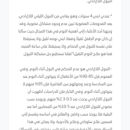
التبول اللاإرادي..
* عندي ابني 4 سنوات وهو يعاني من التبول الليلي اللاإرادي،
بعد الفحوصات العضوية تبين عدم وجود مشاكل عضوية، وقد
وجهنا أحد الأطباء إلى أهمية النوم في هذا المجال حيث سألنا
إن كان نوم الطفل ثقيلاً وفعلا ابني نومه ثقيل ولا يستيقظ
على نفسه للتبول في الحمام، ولا يستيقظ على ساعة المنبه،
فما هو علاج النوم الثقيل؟ لعلنا نستطيع حل مشكلة التبول.
- التبول اللاإرادي هو عدم التحكم في البول اثناء النوم. وفي
العموم فإن 85-90% من الأطفال لا يتبولون أثناء النوم عند
سن السادسة وعند وصولهم سن العاشرة فإن 95% منهم لا
يتبولون أثناء النوم. وفي الكبار فإن الدراسات أظهرت أن
التبول اللاإرادي يحدث عند 0.5-2.3% منهم. ويوجد سبب
عضوي للتبول اللاإرادي عند 5-10% من المصابين أما عند
البقية فلا يوجد سبب واضح. والعلاج في أساسه ينقسم إلى
قسمين علاج سلوكي وعلاج بالأدوية. ولا يمكن في هذا
السياق وصف الأدوية وينصح بزيارة طبيب مختص في المسالك