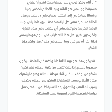
* أنا أنام ولكن نومي ليس عميقا بحيث اشعر أن عقلي
مستيقظ وجسمي هو النائم وتبدأ الأحلام تأخذني يمينا
وشمالا مما يؤدي إلى استقبال صباح مليء بالكسل وهذه
الحالة مستمرة معي كل ليلة منذ عدة اشهر، علما بأني لجأت
للرقية الشرعية ولم تصادفني أي مشاكل في هذه الفترة
ولكن دون تغيير . هل هذا الاضطراب في النوم هو مايسمى
(دلتا الفا) أم هو غيره وما العلاج في ذلك؟. هذا ولكم جزيل
الشكر.
- قد يكون هذا هو نوم الألفا دلتا ولكنه في العادة لا يكون
مصحوبا بأحلام. إذا كنت تشكو من كثرة الأحلام فقد تكون
تشكو من توقف التنفس أثناء مرحلة الأحلام وهو ما يشعرك
بكثرة الأحلام بسبب الاستيقاظ المتكرر من الأحلام وكذلك
يسبب لك التعب والخمول بعد الاستيقاظ. من الأفضل عمل
دراسة تشخيصية للنوم لمعرفة سبب المشكلة.