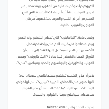
الكربوهيدرات وكميات قليلة من الدهون، ويعد مصدراً غنياً
لحمض الفوليك، وغنياً أيضاً بمضادات الأكسدة، التي تقي
الجسم من أمراض القلب والسرطانات؛ خصوصاً سرطان
القولون والعيوب الخلقية.
وتعمل مادة \"البتاكاينين\" التي تعطي الشمندر لونه الأحمر
ويتم امتصاصها في كريات الدم، على زيادة قدرة حمل
الأكسجين في الدم بنسبة تصل إلى 400%، إلى جانب أن
الأوراق الخضراء للشمندر، غنية بمادة \"البيتا كاروتين\" وحمض
الفوليك والكلورفيل والبوتاسيوم والحديد وفيتامين \"سي\".
يذكر أن جذور الشمندر تستخدم كعلاج تقليدي لسرطان الدم؛
لأنها تحتوي على الأحماض الأمينية \"بيتاين\"، التي لها خواص
المضادات السرطانية، كما أثبتت الدراسة أن عصير الشمندر
يساعد على منع تطور سرطان القولون والمعدة.
محيط - الصحة والحياة talalzari.com