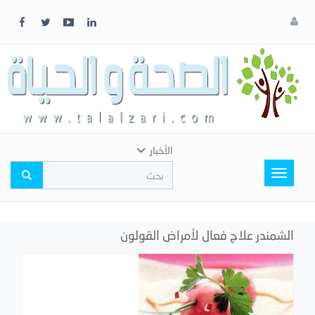
x
إغلاق
اختر
لونك
المفضل
الأخبار
Toggle
navigation
الشمندر علاج فعال لأمراض القولون