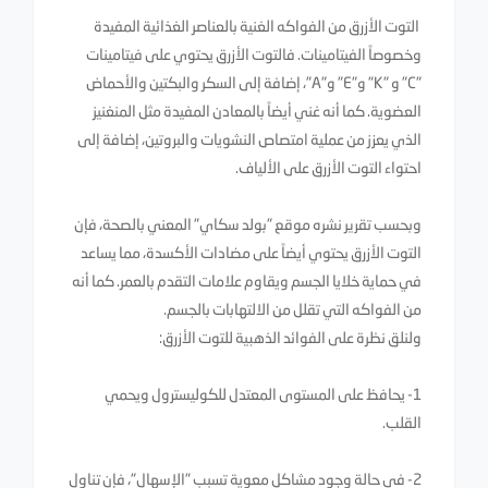
التوت الأزرق من الفواكه الغنية بالعناصر الغذائية المفيدة
وخصوصاً الفيتامينات. فالتوت الأزرق يحتوي على فيتامينات
"C" و "K" و"E" و"A"، إضافة إلى السكر والبكتين والأحماض
العضوية. كما أنه غني أيضاً بالمعادن المفيدة مثل المنغنيز
الذي يعزز من عملية امتصاص النشويات والبروتين، إضافة إلى
احتواء التوت الأزرق على الألياف.
وبحسب تقرير نشره موقع "بولد سكاي" المعني بالصحة، فإن
التوت الأزرق يحتوي أيضاً على مضادات الأكسدة، مما يساعد
في حماية خلايا الجسم ويقاوم علامات التقدم بالعمر. كما أنه
من الفواكه التي تقلل من الالتهابات بالجسم.
ولنلق نظرة على الفوائد الذهبية للتوت الأزرق:
1- يحافظ على المستوى المعتدل للكوليسترول ويحمي
القلب.
2- في حالة وجود مشاكل معوية تسبب "الإسهال"، فإن تناول