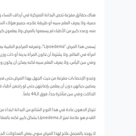
حمية، ولا يعرف العلم سببه أو طريقة علاجه، جميع هؤلاء النس
منه، وعدد كبير من الأطباء لم يسمعوا بالمرض ولا يعلمون ك
امرأة في العالم، ولا يشترط أن تكون المرأة بدينة أو ذات وزن 
وفي سن اليأس، ولا يعرف العلم سببه لكنه يمكن أن يكون وراثياً
الحالات وفي سن متأخرة جداً، فوق الـ44 عاماً.
تتركز الدهون عادة في هذا النوع الشائع من البدانة ابتداءً
القدم هو علامة تميّز الـ Lipoedema بشكل كبير، لكنه بالمقابل يمكن أن يمتد عند بعض النساء ليشمل الساعدين أيضاً.
لا يوجد بالمجمل علاج لهذا المرض سوى بعض المحاولات الجراح