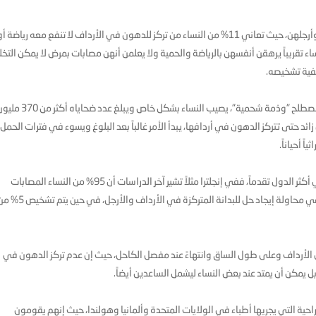
هناك حقائق مفزعة تخص البدانة المتركزة في أرداف النساء وأرجلهن، حيث تعاني 11% من النساء من تركز للدهون في الأرداف لا تنفع معه رياضة أ
اء تقريباً يرهقن أنفسهن بالرياضة والحمية ولا يعلمن أنهن مصابات بمرض لا يمكن التخ
يفية تشخيصه.
يُسمى هذا المرض "Lipoedema"، وتعرفه المراجع الطبية بمصطلح "وذمة شحمية"، يصيب النساء بشكل خاص ويبلغ عدد ضحاياه
زائد حتى تتركز الدهون في أردافها، يبدأ الأمر غالباً بعد البلوغ ويسوء في فترات الحمل
 أحياناً.
وتبدو الإحصاءات مفزعة من حيث الجهل بهذا المرض حتى في أكثر الدول تقدماً، ففي إنجلترا مثلاً تشير آخر الدراسات أن 95% من النساء المصابات
يمضين حياتهن دون أن يعلمن بإصابتهن حتى لو راجعن أطباء في محاولة إيجاد حل للبدانة المتركزة في الأرداف والأرجل، في حي
 من الأرداف وعلى طول الساق وانتهاءً عند مفصل الكاحل، حيث إن عدم تركز الدهون في
ية التي يجريها أطباء في الولايات المتحدة وألمانيا وهولندا، حيث إنهم يقومون