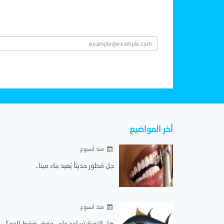
Subscribe With Us
أخر المواضيع
منذ أسبوع
جل مُطور حديثاً يُعيد بناء مينا..
منذ أسبوع
هل التونة تساعد على خفض ضغط الدم؟