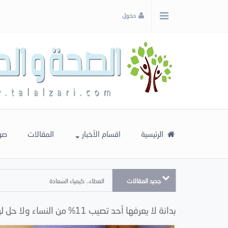
x
دخول
إغلاق
اختر
لونك
المفضل
الرئيسية
اقسام الأخبار
المقالات
صو
جديد المقالات
العطاء.. كيمياء السعادة
بدانة لا يعرفها أحد تصيب 11% من النساء ولا حل لها