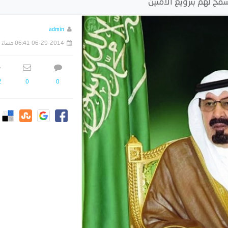
مح لهم بترويع الآمنين
admin
06-29-2014 06:41 مساءً
2
0
0