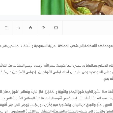
ل سعود حفظه الله كلمة إلى شعب المملكة العربية السعودية والأشقاء المسلمين في 
الدكتور عبدالعزيز بن محيي الدين خوجة: بسم الله الرحمن الرحيم الحمْدُ للهِ ربِّ العَالَ
بدِاللهِ، وعلى آلهِ وصَحبِهِ ومَنْ سارَ على هُدَاه. أبنائيَ المُواطِنينَ.. إخوانيَ المُسْلِمينَ في كافَّة
م بخيرٍ..
لَّغَنَا هذا الشَّهرَ الكَريمَ شَهرُ الرَّحمَةِ والتَّوبَةِ والمَغفِرَةِ. قال تباركَ وتعالى "شهرُ رمضانَ 
ه سبحانهُ وقَدْ أَهَلَّهُ عَلَينا لِيبعَثَ في نُفُوسِنا وأفئدتِنا تِلكَ المَعانيَ السَّاميةَ التي دَعَا
ِ، للفوزِ بالجنَّةِ والعِتقِ من النيرانِ، ولنَسْتَعِيدَ فيهِ ذِكْرَى نُزولِ كِتابٍ يَهدِي للتي هِيَ أَقومُ،
 المَتِينِ والدَّعوَةِ إلى سَبيلِهِ بِالحِكمَةِ والمَوعِظَةِ الحَسَنَةِ. أيها الإخوةُ المسلمونَ .. إن الد