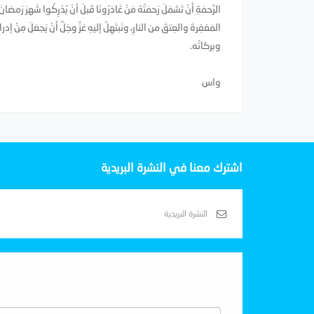
الرَّحمَةِ أَنْ تَشمَلَ رَحمَتُهُ مَنْ غَادَرُونَا قَبلَ أنْ يُدْرِكُوا شَهرَ رَ
المَغفِرةَ والعِتقَ من النارِ، ونَبتَهِلُ إليهِ عَزَّ وجَلَّ أَنْ يَجعَلَ مِنْ إ
وبركاتُه.
واس
اشترك معنا في النشرة البريدية
Subscribe With Us