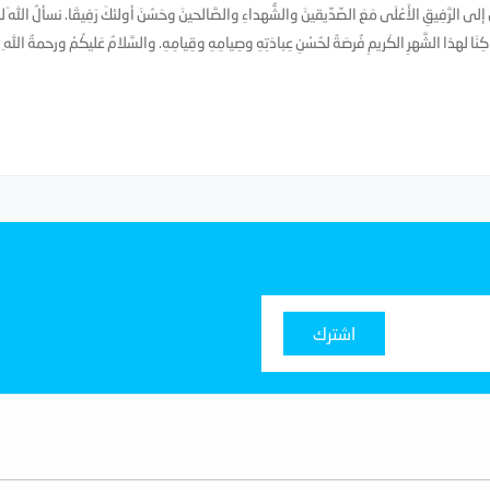
مضانَ إلى الرَّفِيقِ الأَعْلَى مَعَ الصِّدِّيقينَ والشُّهداءِ والصَّالحينَ وحَسُنَ أولئكَ رَفِيقَا. نسألُ اللهَ ل
دراكِنَا لهذا الشَّهرِ الكَريمِ فُرصَةً لحُسْنِ عِبادَتِهِ وصِيامِهِ وقِيامِهِ. والسَّلامُ عَليكُمْ ورحمةُ اللهِ
اشترك