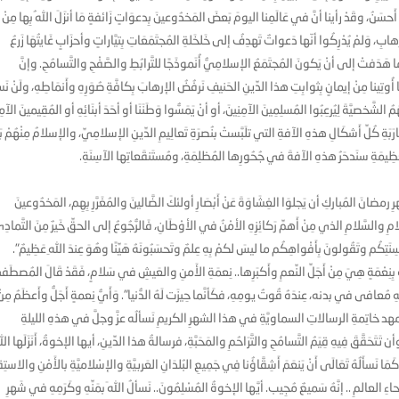
ُ، وقَدْ رأينا أنَّ في عَالَمِنا اليومَ بَعضَ المَخدُوعينَ بِدعوَاتٍ زَائفةٍ مَا أنزَلَ اللهُ بِها مِنْ
بِ، وَلمْ يُدْرِكُوا أنّها دَعواتٌ تَهدِفُ إلى خَلخَلةِ المُجتَمَعَاتِ بِتيَّاراتٍ وأحزَابٍ غَايتُهَا زَرعُ
ا هَدَفتْ إلى أنْ يَكونَ المُجتَمَعُ الإسلامِيُّ أُنَموذَجًا للتَّرابُطِ والصَّفْحِ والتَّسامُحِ. وإنَّ
ا أُوتِينا مِنْ إيمانٍ بِثوابِتِ هذا الدِّينِ الحَنيفِ نَرفُضُ الإرهابَ بِكافَّةِ صُوَرِهِ وأَنمَاطِهِ، ولَنْ نَ
مُ الشَّخصيَّةَ لِيُرعِبُوا المُسلِمِينَ الآمِنِينَ، أو أنْ يَمَسُّوا وَطَنَنَا أو أحَدَ أبنَائِهِ أو المُقِيمينَ الآمِ
رَبَةِ كُلِّ أَشكَالِ هذهِ الآفةِ التي تلَبَّستْ بنُصرَةِ تَعالِيمِ الدِّينِ الإسلامِيِّ، والإسلامُ مِنْهُمْ بَرَ
مةِ العَظِيمَةِ سنَدحَرُ هذهِ الآفةَ في جُحُورِها المُظلِمَةِ، ومُستَنقَعاتِها الآسِنَةِ.
هرِ رمضانَ المُباركِ أن يَجلوَا الغِشَاوَةَ عَنْ أَبْصَارِ أولئكَ الضَّالينَ والمُغَرَّرِ بِهِم، المَخدُوعينَ
ْلامِ والسَّلامِ الذي مِنْ أَهمِّ رَكائِزِهِ الأمْنُ في الأوْطَانِ، فَالرُّجُوعُ إلى الحقِّ خَيرٌ مِنَ التَّمادِ
َتِكُم وتَقُولونَ بِأَفْواهِكُم ما ليسَ لكمْ بِهِ عِلمٌ وتَحسَبُونَهُ هَيِّنًا وهُوَ عِندَ اللهِ عَظِيمٌ".
بِنِعْمَةٍ هِيَ مِنْ أَجَلِّ النِّعمِ وأَكبَرِها.. نِعمَةِ الأَمنِ والعَيشِ في سَلامٍ، فَقَدْ قَالَ المُصطَ
ِربِهِ مُعافى في بدنه، عِندَهُ قُوتُ يومِهِ، فكَأنَّما حِيزَت لَهُ الدُّنيا". وَأَيُّ نِعمةٍ أَجَلُّ وأَعظَمُ مِن
 ومهد خاتِمةِ الرسالاتِ السماويَّةِ في هذا الشهرِ الكريمِ نَسألُه عزَّ وجلَّ في هذهِ الليلةِ
قَّقَ فِيهِ قِيَمُ التَّسامُحِ والتَّرَاحُمِ والمَحَبَّةِ، فرسالةُ هذا الدِّينِ، أيها الإخوةُ، أَنَزَلَها الله
َسأَلُهُ تَعَالَى أَنْ يَنعَمَ أَشِقَّاؤُنا فِي جَمِيعِ البُلدَانِ العَربيَّةِ والإسْلاميَّةِ بالأَمْنِ والاستِقر
ِ العالمِ .. إنَّهُ سَميعٌ مُجِيب. أيَّها الإخوةُ المُسْلِمُونَ.. نَسألُ اللهَ بمَنِّهِ وكَرَمِهِ في شَهرِ