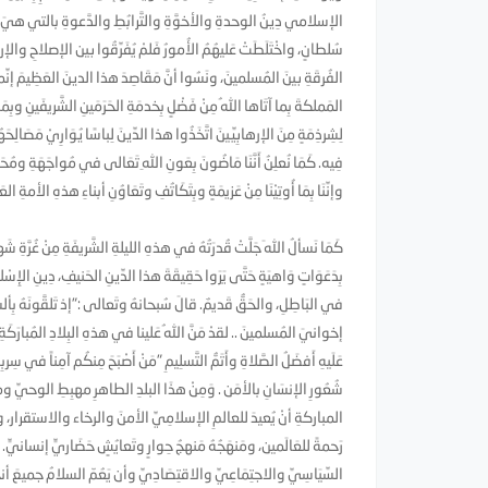
الإسلامي دِينُ الوحدةِ والأخوَّةِ والتَّرابُطِ والدَّعوةِ بالتي هيَ أَحسَن
سُلطانٍ، واخْتَلَطَتْ عَليهُمُ الأُمورُ فَلمْ يُفَرِّقُوا بين الإصلاحِ والإرها
الفُرقَةِ بينَ المُسلمينَ، ونَسُوا أنَّ مَقَاصِدَ هذا الدينَ العَظِيمَ إنِّم
المَملكةَ بِما آتَاها اللهُ مِنْ فَضْلٍ بِخدمَةِ الحَرَمَينِ الشَّريفَينِ وبِمَ
لِشِرذِمَةٍ مِنَ الإرهابِيِّينَ اتَّخَذُوا هذا الدِّينَ لِباسًا يُوَارِيْ مَصَالِحَهُ
فِيه. كَمَا نُعلِنُ أَنَّنَا مَاضُونَ بِعَونِ اللهِ تَعَالى في مُواجَهَةِ ومُحَا
وإنِّنَا بِمَا أُوتِيْنَا مِنْ عَزيمَةٍ وبِتَكَاتُفِ وتَعَاوُنِ أبناءِ هذهِ الأ
كَمَا نَسألُ اللهَ جَلَّتْ قُدرَتُهُ في هذهِ الليلةِ الشَّريفَةِ مِنْ غُرَّةِ شَ
بِدَعَوَاتٍ وَاهيَةٍ حَتَّى يَرَوا حَقِيقَةَ هذا الدِّينِ الحَنيفِ، دِينِ الإِس
في البَاطِلِ، والحَقُّ قَديمٌ. قالَ سُبحانهُ وتَعالى :"إذ تَلقَّونَهُ بِألسِن
إخوانيَ المُسلمينَ .. لقدْ مَنَّ اللهُ عَلينا في هذهِ البِلادِ المُبارَكَةِ 
عَلَيهِ أَفضَلُ الصَّلاةِ وأَتَمُّ التَّسلِيمِ "مَنْ أَصْبَحَ مِنكُم آمِناً في س
شُعُورِ الإنسَانِ بالأمَن . وَمِنْ هذَا البلدِ الطاهرِ مهبِطِ الوحيِّ
المباركةِ أنْ يُعيدَ للعالمِ الإسلامِيِّ الأمنَ والرخاء والاستقرار، وأن تَتَحَ
رَحمةً للعَالَمين، ومَنهَجُهُ مَنهجُ حِوارٍ وتَعايُشٍ حَضَاريٍّ إنسانيٍّ. كَمَا ن
السِّيَاسِيِّ والاجتِمَاعِيِّ والاقتِصَادِيِّ وأن يَعُمّ السلامُ جميعَ أنحاء