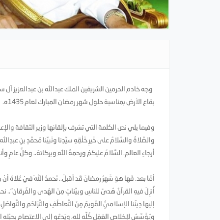
وجه خادم الحرمين الشريفين الملك عبدالله بن عبدالعزيز آ
بقاع الأرض بمناسبة حلول شهر رمضان المبارك لعام 1435ه.
وفيما يلي نص الكلمة التي تشرف بإلقائها وزير الثقافة والإعلام 
والصَّلاةُ والسَّلامُ على خَيرِ خَلْقِهِ سيِّدِنا ونَبيِّنا مُحمَّدٍ بنِ ع
أرجاءِ العالمِ. السَّلامُ عليكمْ ورحمةُ اللهِ وبركاتهُ.. وكلُّ عامٍ وأنتُ
أمَّا بعد. فَها هوَ شَهرُ رمضانَ قَد أقبلَ.. نَحمدُ اللهَ فِيْ عُلاهُ أنْ ب
أُنزِلَ فيهِ القرآنُ هُدىً للناسِ وبيِّناتٍ مِنَ الهُدى والفُرقان".. نحمدُ
إليها دِينُنا الإسلاميُّ القَويمُ مِنَ التَّعاطُفِ والتَّرَاحُمِ والتَّواصُل
ويُؤَسِّسُ لإخلاصِ العَمَلِ كُلِّهِ لِلهِ، ويَدعُو إلى الاعتِصامِ بِحبْلِهِ