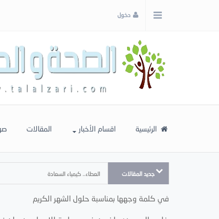
x
دخول
إغلاق
اختر
لونك
المفضل
الرئيسية
اقسام الأخبار
المقالات
صو
جديد المقالات
العطاء.. كيمياء السعادة
في كلمة وجهها بمناسبة حلول الشهر الكريم