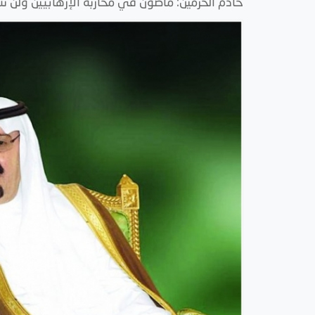
خادم الحرمين: ماضون في محاربة الإرهابيين ولن نس