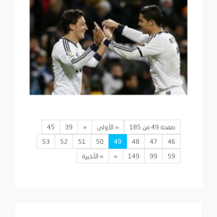
صفحة 49 من 185
« الأولى
«
39
45
53
52
51
50
49
48
47
46
59
99
149
»
» الأخيرة