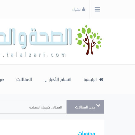
x
دخول
إغلاق
اختر
لونك
المفضل
الرئيسية
اقسام الأخبار
المقالات
صو
جديد المقالات
العطاء.. كيمياء السعادة
محتويات