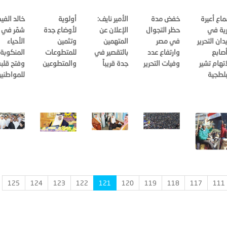
اع أعيرة
خفض مدة
الأمير نايف:
أولوية
خالد الفي
رية في
حظر التجوال
الإعلان عن
لأوضاع جدة
شمّر في
دان التحرير
في مصر
المتهمين
وتثمين
الأحياء
صابع
وارتفاع عدد
بالتقصير في
للمتطوعات
المنكوبة
اتهام تشير
وفيات التحرير
جدة قريباً
والمتطوعين
وفتح قلب
بلطجية
للمواطني
125
124
123
122
121
120
119
118
117
111