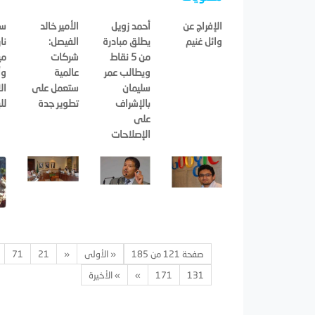
الإفراج عن
أحمد زويل
الأمير خالد
سم
وائل غنيم
يطلق مبادرة
الفيصل:
نا
من 5 نقاط
شركات
مي
ويطالب عمر
عالمية
وأ
سليمان
ستعمل على
ال
بالإشراف
تطوير جدة
لل
على
الإصلاحات
صفحة 121 من 185
« الأولى
«
21
71
131
171
»
» الأخيرة